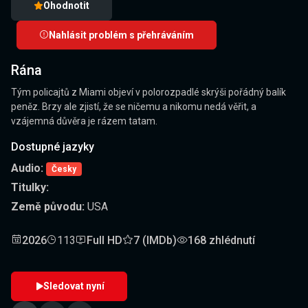
Ohodnotit
Nahlásit problém s přehráváním
Rána
Tým policajtů z Miami objeví v polorozpadlé skrýši pořádný balík
peněz. Brzy ale zjistí, že se ničemu a nikomu nedá věřit, a
vzájemná důvěra je rázem tatam.
Dostupné jazyky
Audio:
Česky
Titulky:
Země původu:
USA
2026
113
Full HD
7 (IMDb)
168 zhlédnutí
Sledovat nyní