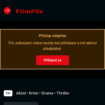
Přístup odepřen
Pro zobrazení videa musíte být přihlášeni a mít aktivní
předplatné.
Přihlásit se
Akční
•
Krimi
•
Drama
•
Thriller
15+