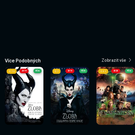
Více Podobných
Zobrazit vše
2019
Film
2014
Film
2020
Film
7.3
7
6.1
Sledovat
Sledovat
Sledovat
Sledovat
Sledovat
Sledovat
nyní
nyní
nyní
nyní
nyní
nyní