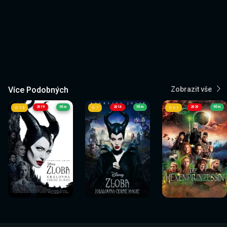
Více Podobných
Zobrazit vše
2019
Film
2014
Film
2020
Film
7.3
7
6.1
Sledovat
Sledovat
Sledovat
Sledovat
Sledovat
Sledovat
nyní
nyní
nyní
nyní
nyní
nyní