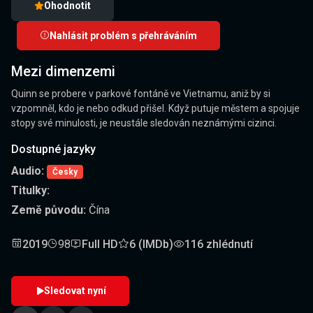
Ohodnotit
Nahlásit problém s přehráváním
Mezi dimenzemi
Quinn se probere v parkové fontáně ve Vietnamu, aniž by si
vzpomněl, kdo je nebo odkud přišel. Když putuje městem a spojuje
stopy své minulosti, je neustále sledován neznámými cizinci.
Dostupné jazyky
Audio:
Česky
Titulky:
Země původu:
Čína
2019
98
Full HD
6 (IMDb)
116 zhlédnutí
Sledovat nyní