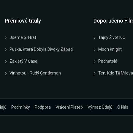
Prémiové tituly
Doporučeno Fil
Jdeme Si Hrát
Tajný Život K.C.
Puška, Která Dobyla Divoký Západ
Moon Knight
Zakletý V Čase
Pachatelé
Vinnetou - Rudý Gentleman
Ten, Kdo Tě Milova
dajů
Podmínky
Podpora
Vrácení Plateb
Výmaz Údajů
O Nás