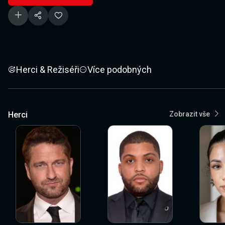
Herci & Režiséři
Více podobných
Herci
Zobrazit vše