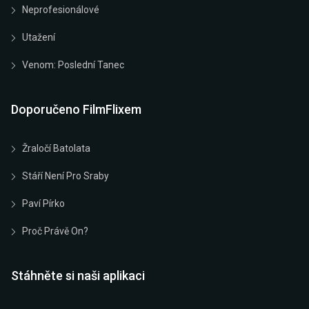
Neprofesionálové
Utažení
Venom: Poslední Tanec
Doporučeno FilmFlixem
Žraločí Batolata
Stáří Není Pro Sraby
Paví Pírko
Proč Právě On?
Stáhněte si naši aplikaci