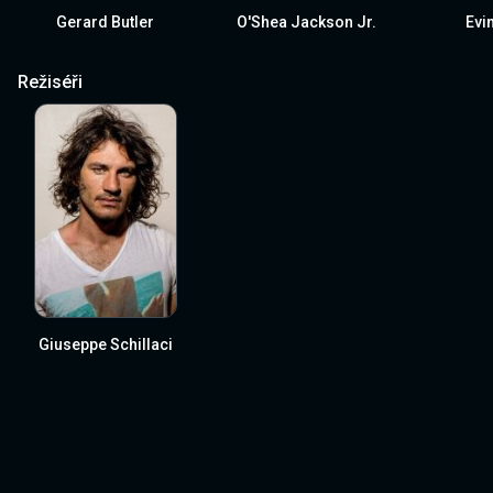
Gerard Butler
O'Shea Jackson Jr.
Evi
Režiséři
Giuseppe Schillaci