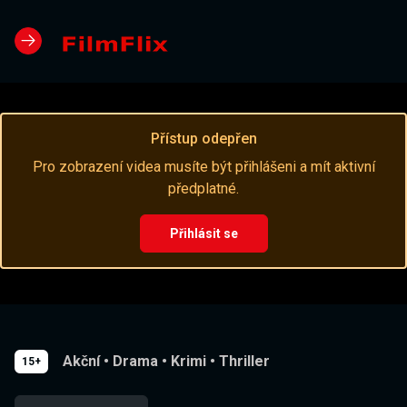
Přístup odepřen
Pro zobrazení videa musíte být přihlášeni a mít aktivní
předplatné.
Přihlásit se
Akční
•
Drama
•
Krimi
•
Thriller
15+