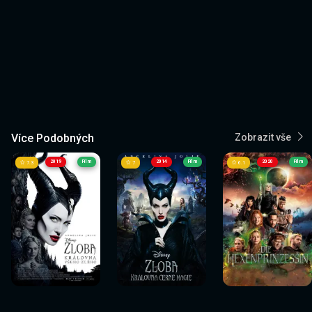
Více Podobných
Zobrazit vše
2019
Film
2014
Film
2020
Film
7.3
7
6.1
Sledovat
Sledovat
Sledovat
Sledovat
Sledovat
Sledovat
nyní
nyní
nyní
nyní
nyní
nyní