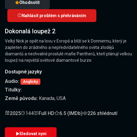
Ohodnotit
Nahlásit problém s přehráváním
Dokonalá loupež 2
Velký Nick je opět na lovu v Evropě a blíží se k Donniemu, který je
zapleten do zrádného a nepředvídatelného světa zlodějů
diamantů a nechvalně proslulé mafie Pantherů, kteří plánují velkou
loupež na největší světové diamantové burze.
Dostupné jazyky
Audio:
Anglicky
Titulky:
Země původu:
Kanada, USA
2025
144
Full HD
6.5 (IMDb)
226 zhlédnutí
Sledovat nyní