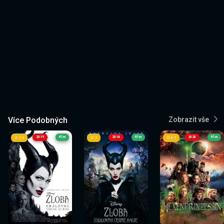
Více Podobných
Zobrazit vše
2019
Film
2014
Film
2020
Film
7.3
7
6.1
Sledovat
Sledovat
Sledovat
Sledovat
Sledovat
Sledovat
nyní
nyní
nyní
nyní
nyní
nyní