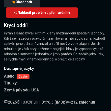
Ohodnotit
Nahlásit problém s přehráváním
Krycí oddíl
Kyrah a Isaac bývali elitními členy mezinárodní speciální jednotky.
Když se navzdory pravidlům zamilovali a měli spolu syna, rozhodli
se kvůli jeho ochraně zmizet a začít nový život v utajení. Jejich
minulost je však brzy dožene – na jejich hlavy je vypsaná vysoká
odměna a samotná jednotka je jim v patách. Co začalo jako útěk,
se rychle mění v nemilosrdný boj o přežití celé rodiny.
Dostupné jazyky
Audio:
Česky
Titulky:
Země původu:
USA
2025
103
Full HD
6.3 (IMDb)
212 zhlédnutí