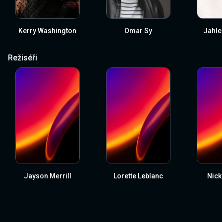
Kerry Washington
Omar Sy
Jahle
Režiséři
Jayson Merrill
Lorette Leblanc
Nick