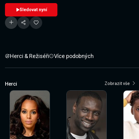
Sledovat nyní
Herci & Režiséři
Více podobných
Herci
Zobrazit vše