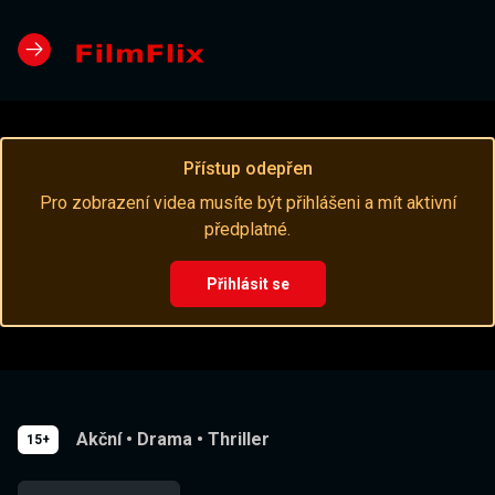
Přístup odepřen
Pro zobrazení videa musíte být přihlášeni a mít aktivní
předplatné.
Přihlásit se
Akční
•
Drama
•
Thriller
15+