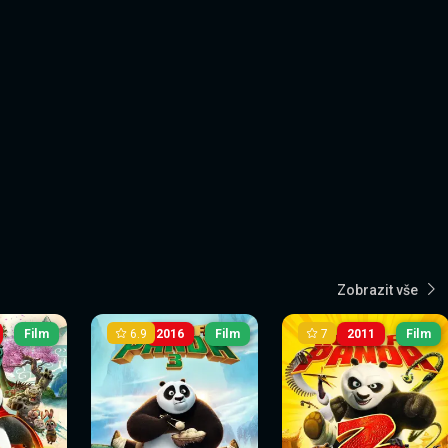
Zobrazit vše
6.9
7
Film
2016
Film
2011
Film