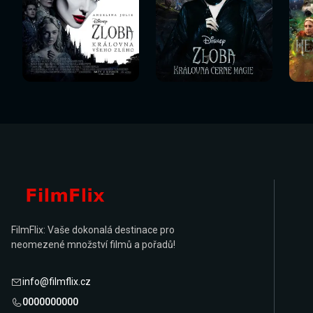
Sledovat
Sledovat
Sledovat nyní
Sledovat nyní
Sl
nyní
nyní
FilmFlix: Vaše dokonalá destinace pro
neomezené množství filmů a pořadů!
info@filmflix.cz
0000000000