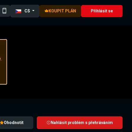
CS
KOUPIT PLÁN
Přihlásit se
.
Ohodnotit
Nahlásit problém s přehráváním