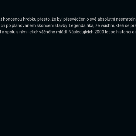
at honosnou hrobku přesto, že byl přesvědčen o své absolutní nesmrteln
h po plánovaném skončení stavby. Legenda říká, že všichni, kteří se prací
a spolu s ním i elixír věčného mládí. Následujících 2000 let se historici 