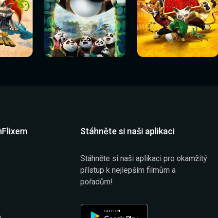
Sledovat
Sledovat
í
Sledovat nyní
Sledovat nyní
nyní
nyní
mFlixem
Stáhněte si naši aplikaci
Stáhněte si naši aplikaci pro okamžitý
přístup k nejlepším filmům a
pořadům!
e