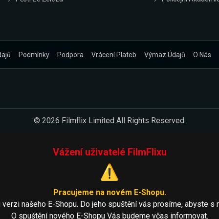
dajů
Podmínky
Podpora
Vrácení Plateb
Výmaz Údajů
O Nás
© 2026 Filmflix Limited All Rights Reserved.
Vážení uživatelé FilmFlixu
⚠️
Pracujeme na novém E-Shopu.
 verzi našeho E-Shopu. Do jeho spuštění vás prosíme, abyste s 
O spuštění nového E-Shopu Vás budeme včas informovat.