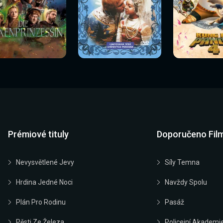
Sledovat
Sledovat
Sledovat
edovat nyní
Sledovat nyní
Sledovat nyn
nyní
nyní
nyní
Prémiové tituly
Doporučeno Fil
Nevysvětlené Jevy
Síly Temna
Hrdina Jedné Noci
Navždy Spolu
Plán Pro Rodinu
Pasáž
Pěsti Ze Železa
Policejní Akademi