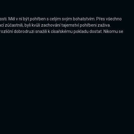
osti. Měl v ní být pohřben s celým svým bohatstvím. Přes všechno
 zúčastnili, byli kvůli zachování tajemství pohřbeni zaživa.
a rozliční dobrodruzi snažili k císařskému pokladu dostat. Nikomu se