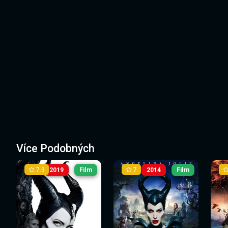
Více Podobných
7.3
7
2019
Film
2014
Film