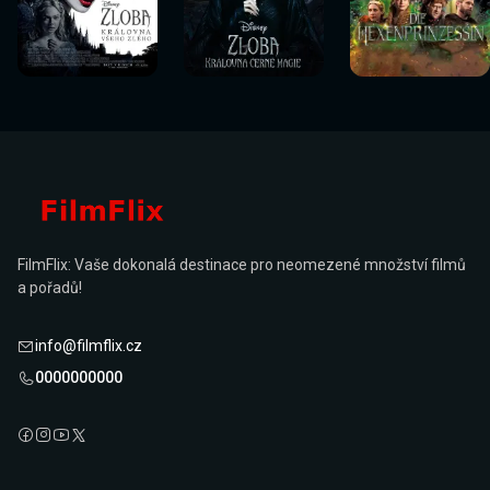
Sledovat
Sledovat
Sledovat
Sledovat
Sledovat
Sledovat
nyní
nyní
nyní
nyní
nyní
nyní
FilmFlix: Vaše dokonalá destinace pro neomezené množství filmů
a pořadů!
info@filmflix.cz
0000000000