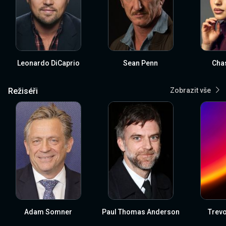
Leonardo DiCaprio
Sean Penn
Chas
Režiséři
Zobrazit vše
Adam Somner
Paul Thomas Anderson
Trevo