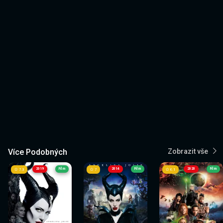
Více Podobných
Zobrazit vše
2019
Film
2014
Film
2020
Film
7.3
7
6.1