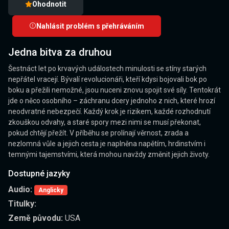
Ohodnotit
Nahlásit problém s přehráváním
Jedna bitva za druhou
Šestnáct let po krvavých událostech minulosti se stíny starých
nepřátel vracejí. Bývalí revolucionáři, kteří kdysi bojovali bok po
boku a přežili nemožné, jsou nuceni znovu spojit své síly. Tentokrát
jde o něco osobního – záchranu dcery jednoho z nich, které hrozí
neodvratné nebezpečí. Každý krok je rizikem, každé rozhodnutí
zkouškou odvahy, a staré spory mezi nimi se musí překonat,
pokud chtějí přežít. V příběhu se prolínají věrnost, zrada a
nezlomná vůle a jejich cesta je naplněna napětím, hrdinstvím i
temnými tajemstvími, která mohou navždy změnit jejich životy.
Dostupné jazyky
Audio:
Anglicky
Titulky:
Země původu:
USA