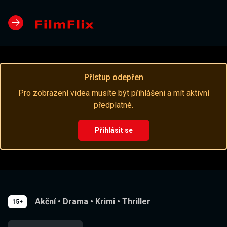
Přístup odepřen
Pro zobrazení videa musíte být přihlášeni a mít aktivní
předplatné.
Přihlásit se
Akční
•
Drama
•
Krimi
•
Thriller
15+