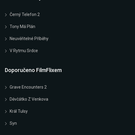
Černý Telefon 2
Tony Má Plán
Neuvěřitelné Příběhy
V Rytmu Srdce
Doporučeno FilmFlixem
Grave Encounters 2
Děvčátko Z Venkova
Král Tulsy
Syn