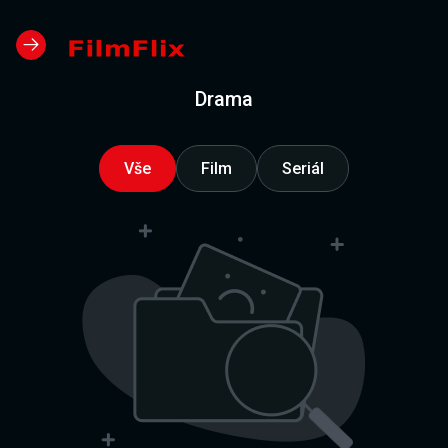
Drama
Vše
Film
Seriál