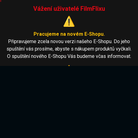
i
Vážení uživatelé FilmFlixu
⚠️
Pracujeme na novém E-Shopu.
Připravujeme zcela novou verzi našeho E-Shopu. Do jeho
spuštění vás prosíme, abyste s nákupem produktů vyčkali.
O spuštění nového E-Shopu Vás budeme včas informovat.
⚠️
Modernizujeme dětské profily.
Právě pracujeme na vylepšení dětských profilů a zavádíme nové
věkové kategorie pro bezpečnější filtrování obsahu podle věku
dítěte.
Po dokončení budou moci rodiče snadno nastavit věkové
omezení každého dětského profilu. Zatím nepoužívejte dětské
profily. Děkujeme za vaši trpělivost.