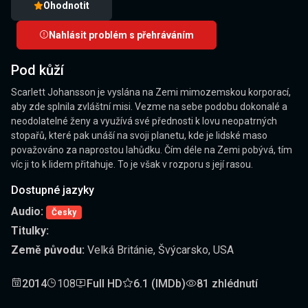
Ohodnotit
Nahlásit problém s přehráváním
Pod kůží
Scarlett Johansson je vyslána na Zemi mimozemskou korporací,
aby zde splnila zvláštní misi. Vezme na sebe podobu dokonalé a
neodolatelné ženy a využívá své přednosti k lovu neopatrných
stopařů, které pak unáší na svoji planetu, kde je lidské maso
považováno za naprostou lahůdku. Čím déle na Zemi pobývá, tím
víc ji to k lidem přitahuje. To je však v rozporu s její rasou.
Dostupné jazyky
Audio:
Česky
Titulky:
Země původu:
Velká Británie, Švýcarsko, USA
2014
108
Full HD
6.1 (IMDb)
81 zhlédnutí