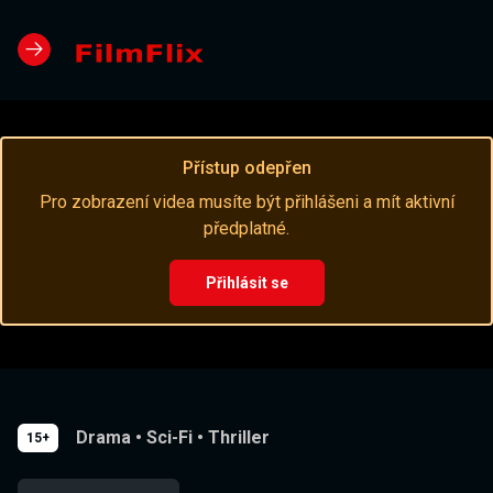
Přístup odepřen
Pro zobrazení videa musíte být přihlášeni a mít aktivní
předplatné.
Přihlásit se
Drama
•
Sci-Fi
•
Thriller
15+