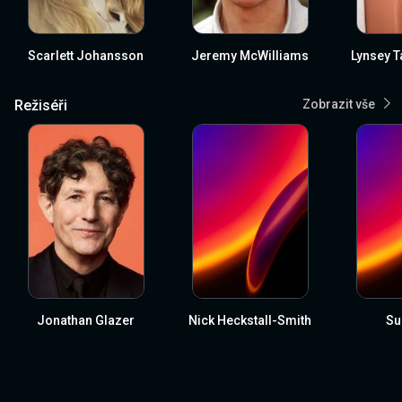
Scarlett Johansson
Jeremy McWilliams
Lynsey T
Režiséři
Zobrazit vše
Jonathan Glazer
Nick Heckstall-Smith
Su