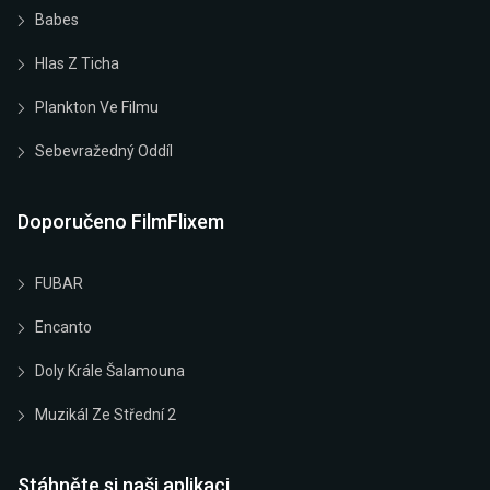
Babes
Hlas Z Ticha
Plankton Ve Filmu
Sebevražedný Oddíl
Doporučeno FilmFlixem
FUBAR
Encanto
Doly Krále Šalamouna
Muzikál Ze Střední 2
Stáhněte si naši aplikaci