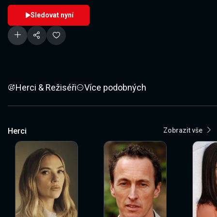
Sledovat nyní
Herci & Režiséři
Více podobných
Herci
Zobrazit vše