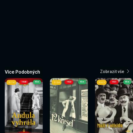
Více Podobných
Zobrazit vše
1938
Film
1933
Film
1931
Film
7.4
5.4
6.5
Sledovat
Sledovat
Sledovat
Sledovat
Sledovat
Sledovat
nyní
nyní
nyní
nyní
nyní
nyní