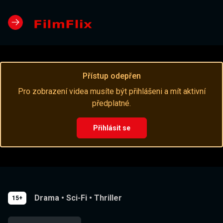
Přístup odepřen
Pro zobrazení videa musíte být přihlášeni a mít aktivní
předplatné.
Přihlásit se
Drama
•
Sci-Fi
•
Thriller
15+