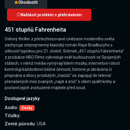
Ohodnotit
Nahlásit problém s přehráváním
451 stupňů Fahrenheita
Oslnivý thriller z přetechnizované civilizace moderního světa
zachycuje stejnojmenný klasický román Raye Bradburyho s
citlivostí typickou pro 21. století. Snímek „451 stupňů Fahrenheita“
z produkce HBO Films vykresluje svět budoucnosti ve Spojených
státech, v němž média vymývají lidem mozky, internetoví roboti
kontrolují každodenní běžné činnosti, historie je zkrácena či
přepsána a sbory proslulých „hasičů“ se zapojují do televizí
přenášených misí zvaných „najdi a znič“ s cílem spálit knihy a
postavit jejich zostuzené majitele před soud.
Dostupné jazyky
Audio:
Česky
Titulky:
Země původu:
USA