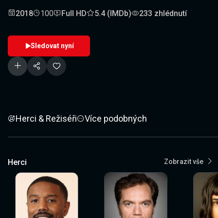
2018
100
Full HD
5.4 (IMDb)
233 zhlédnutí
Sledovat nyní
Herci & Režiséři
Více podobných
Herci
Zobrazit vše