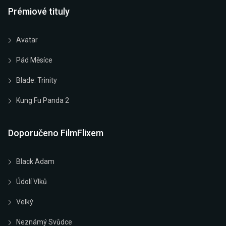
Prémiové tituly
Avatar
Pád Měsíce
Blade: Trinity
Kung Fu Panda 2
Doporučeno FilmFlixem
Black Adam
Údolí Vlků
Velký
Neznámý Svůdce