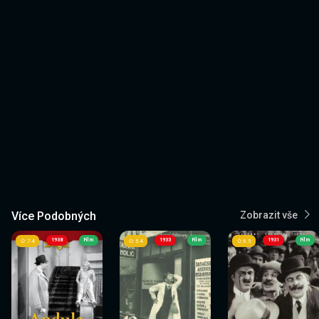
Více Podobných
Zobrazit vše
1938
Film
1933
Film
1931
Film
7.4
5.4
6.5