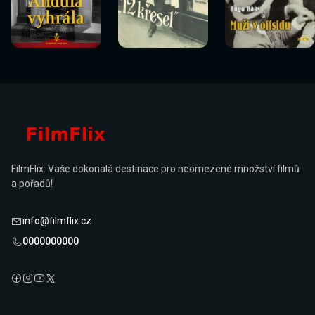
Sledovat
Sledovat
Sledovat
Sledovat
Sledovat
Sledovat
nyní
nyní
nyní
nyní
nyní
nyní
FilmFlix: Vaše dokonalá destinace pro neomezené množství filmů
a pořadů!
info@filmflix.cz
0000000000