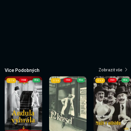
Více Podobných
Zobrazit vše
1938
Film
1933
Film
1931
Film
7.4
5.4
6.5
Sledovat
Sledovat
Sledovat
Sledovat
Sledovat
Sledovat
nyní
nyní
nyní
nyní
nyní
nyní