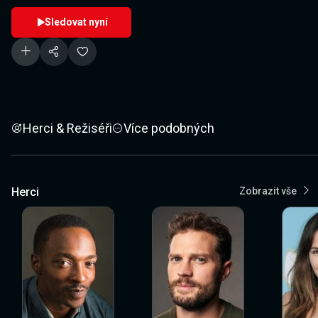
Sledovat nyní
Herci & Režiséři
Více podobných
Herci
Zobrazit vše