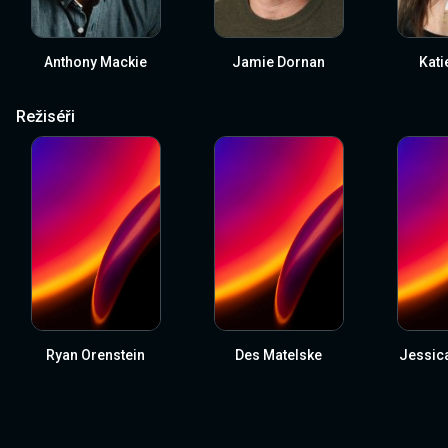
Anthony Mackie
Jamie Dornan
Kati
Režiséři
Ryan Orenstein
Des Matelske
Jessic