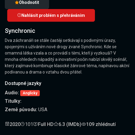
Ohodnotit
Nahlásit problém s přehráváním
Synchronic
Dva záchranáři se stále častěji setkávají s podivnými úrazy,
spojenými s užíváním nové drogy zvané Synchronic. Kde se
omamná látka vzala a co provádí s těmi, kteří ji vyzkouší? V
mnoha ohledech nápaditý a inovativní počin nabízí skvělý scénář,
který zajímavě kombinuje klasické žánrové téma, napínavou akční
podívanou a drama o vztahu dvou přátel.
Dostupné jazyky
Audio:
Anglicky
Titulky:
Země původu:
USA
2020
101
Full HD
6.3 (IMDb)
109 zhlédnutí