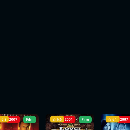
6.3
6.6
6.1
2007
Film
2004
Film
2007