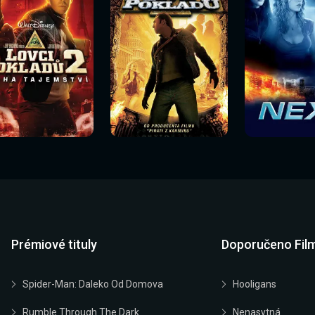
Sledovat
Sledovat
Sledovat
edovat nyní
Sledovat nyní
Sledovat nyn
nyní
nyní
nyní
Prémiové tituly
Doporučeno Fil
Spider-Man: Daleko Od Domova
Hooligans
Rumble Through The Dark
Nenasytná