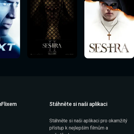
Sledovat
Sledovat
í
Sledovat nyní
Sledovat nyní
nyní
nyní
mFlixem
Stáhněte si naši aplikaci
Stáhněte si naši aplikaci pro okamžitý
přístup k nejlepším filmům a