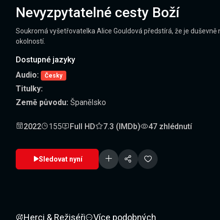
Nevyzpytatelné cesty Boží
Soukromá vyšetřovatelka Alice Gouldová předstírá, že je duševně 
okolností.
Dostupné jazyky
Audio:
Česky
Titulky:
Země původu:
Španělsko
2022
155
Full HD
7.3 (IMDb)
47 zhlédnutí
Sledovat nyní
Herci & Režiséři
Více podobných