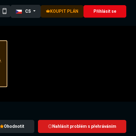
CS
KOUPIT PLÁN
Přihlásit se
.
Ohodnotit
Nahlásit problém s přehráváním