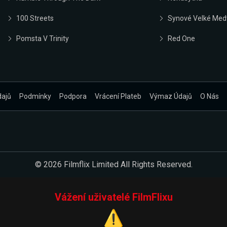
100 Streets
Synové Velké Med
Pomsta V Trinity
Red One
dajů
Podmínky
Podpora
Vrácení Plateb
Výmaz Údajů
O Nás
© 2026 Filmflix Limited All Rights Reserved.
Vážení uživatelé FilmFlixu
⚠️