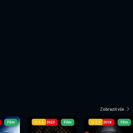
Zobrazit vše
6.6
5.9
Film
2023
Film
2018
Film