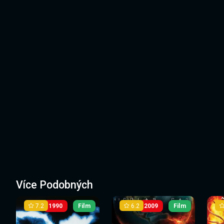
Více Podobných
7.2
6.2
1990
Film
2009
Film