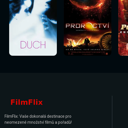
Sledovat
Sledovat
Sledovat nyní
Sledovat nyní
Sl
nyní
nyní
FilmFlix: Vaše dokonalá destinace pro
neomezené množství filmů a pořadů!