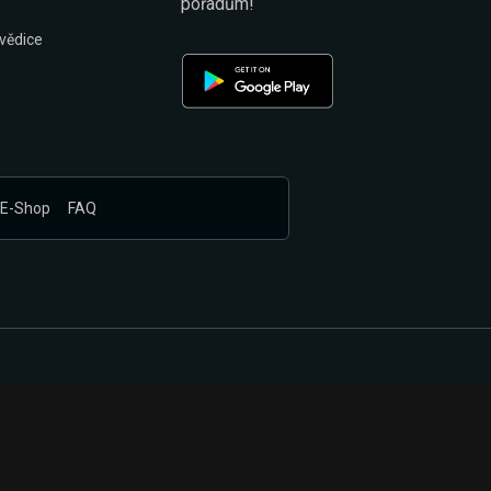
pořadům!
vědice
E-Shop
FAQ