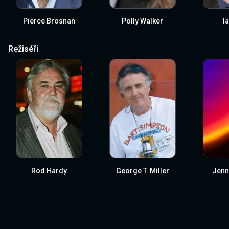
Pierce Brosnan
Polly Walker
I
Režiséři
Rod Hardy
George T. Miller
Jenn