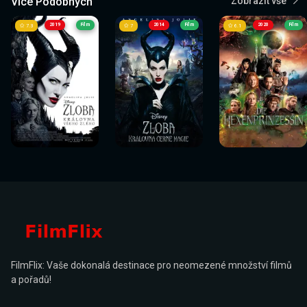
Více Podobných
Zobrazit vše
2019
Film
2014
Film
2020
Film
7.3
7
6.1
Sledovat
Sledovat
Sledovat
Sledovat
Sledovat
Sledovat
nyní
nyní
nyní
nyní
nyní
nyní
FilmFlix: Vaše dokonalá destinace pro neomezené množství filmů
a pořadů!