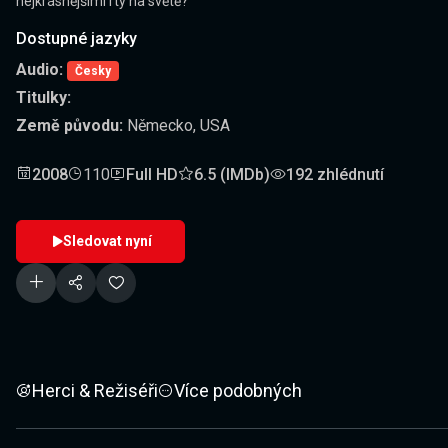
nejkrásnějšími rty na světě?
Dostupné jazyky
Audio:
Česky
Titulky:
Země původu:
Německo, USA
2008
110
Full HD
6.5 (IMDb)
192 zhlédnutí
Sledovat nyní
Herci & Režiséři
Více podobných