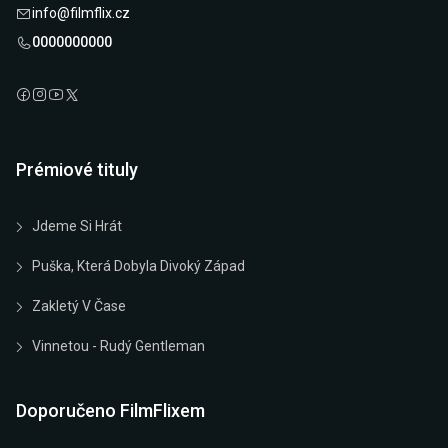
info@filmflix.cz
0000000000
Prémiové tituly
Jdeme Si Hrát
Puška, Která Dobyla Divoký Západ
Zakletý V Čase
Vinnetou - Rudý Gentleman
Doporučeno FilmFlixem