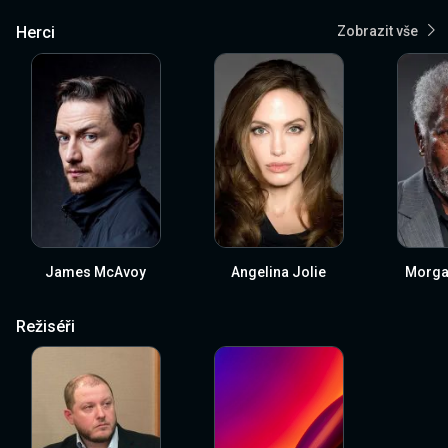
Herci
Zobrazit vše
James McAvoy
Angelina Jolie
Morga
Režiséři