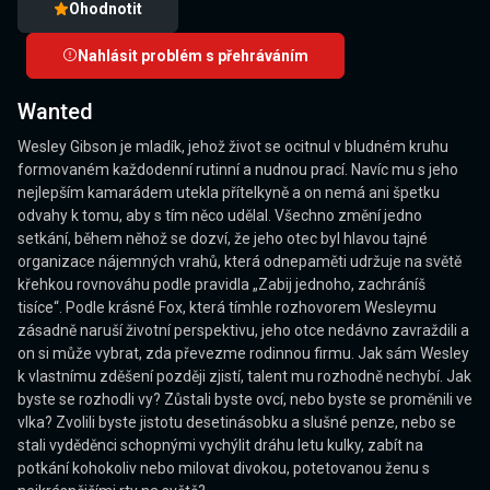
Ohodnotit
Nahlásit problém s přehráváním
Wanted
Wesley Gibson je mladík, jehož život se ocitnul v bludném kruhu
formovaném každodenní rutinní a nudnou prací. Navíc mu s jeho
nejlepším kamarádem utekla přítelkyně a on nemá ani špetku
odvahy k tomu, aby s tím něco udělal. Všechno změní jedno
setkání, během něhož se dozví, že jeho otec byl hlavou tajné
organizace nájemných vrahů, která odnepaměti udržuje na světě
křehkou rovnováhu podle pravidla „Zabij jednoho, zachráníš
tisíce“. Podle krásné Fox, která tímhle rozhovorem Wesleymu
zásadně naruší životní perspektivu, jeho otce nedávno zavraždili a
on si může vybrat, zda převezme rodinnou firmu. Jak sám Wesley
k vlastnímu zděšení později zjistí, talent mu rozhodně nechybí. Jak
byste se rozhodli vy? Zůstali byste ovcí, nebo byste se proměnili ve
vlka? Zvolili byste jistotu desetinásobku a slušné penze, nebo se
stali vyděděnci schopnými vychýlit dráhu letu kulky, zabít na
potkání kohokoliv nebo milovat divokou, potetovanou ženu s