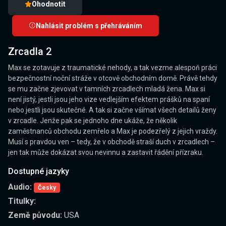
Ohodnotit
Nahlásit problém s přehráváním
Zrcadla 2
Max se zotavuje z traumatické nehody, a tak vezme alespoň práci
bezpečnostní noční stráže v otcově obchodním domě. Právě tehdy
se mu začne zjevovat v tamních zrcadlech mladá žena. Max si
není jistý, jestli jsou jeho vize vedlejším efektem prášků na spaní
nebo jestli jsou skutečné. A tak si začne všímat všech detailů ženy
v zrcadle. Jenže pak se jednoho dne ukáže, že několik
zaměstnanců obchodu zemřelo a Max je podezřelý z jejich vraždy.
Musí s pravdou ven – tedy, že v obchodě straší duch v zrcadlech –
jen tak může dokázat svou nevinnu a zastavit řádění přízraku.
Dostupné jazyky
Audio:
Česky
Titulky:
Země původu:
USA