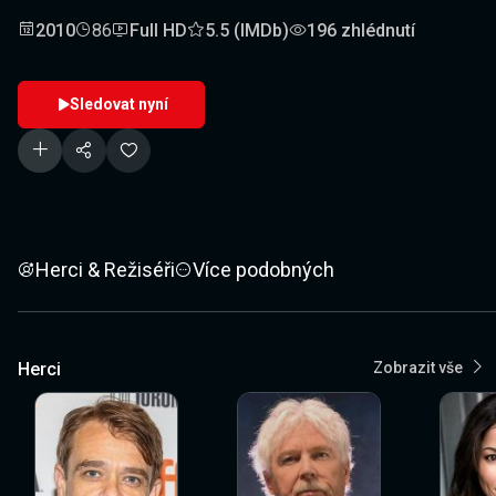
2010
86
Full HD
5.5 (IMDb)
196 zhlédnutí
Sledovat nyní
Herci & Režiséři
Více podobných
Herci
Zobrazit vše