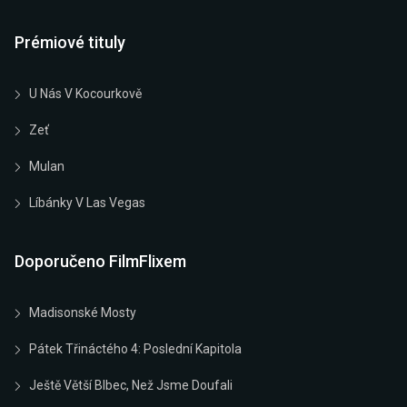
Prémiové tituly
U Nás V Kocourkově
Zeť
Mulan
Líbánky V Las Vegas
Doporučeno FilmFlixem
Madisonské Mosty
Pátek Třináctého 4: Poslední Kapitola
Ještě Větší Blbec, Než Jsme Doufali