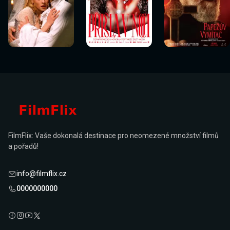
Sledovat
Sledovat
Sledovat
Sledovat
Sledovat
Sledovat
nyní
nyní
nyní
nyní
nyní
nyní
FilmFlix: Vaše dokonalá destinace pro neomezené množství filmů
a pořadů!
info@filmflix.cz
0000000000