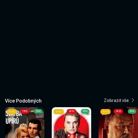
Více Podobných
Zobrazit vše
1993
Film
2023
Film
2023
Film
4.6
4.7
6.9