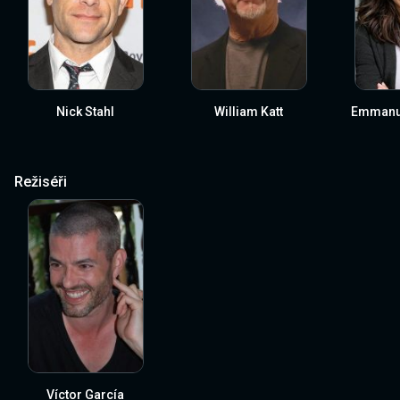
Nick Stahl
William Katt
Emmanue
Režiséři
Víctor García