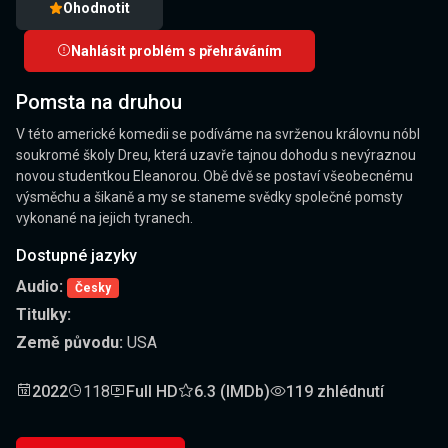
Ohodnotit
Nahlásit problém s přehráváním
Pomsta na druhou
V této americké komedii se podíváme na svrženou královnu nóbl
soukromé školy Dreu, která uzavře tajnou dohodu s nevýraznou
novou studentkou Eleanorou. Obě dvě se postaví všeobecnému
výsměchu a šikaně a my se staneme svědky společné pomsty
vykonané na jejich tyranech.
Dostupné jazyky
Audio:
Česky
Titulky:
Země původu:
USA
2022
118
Full HD
6.3 (IMDb)
119 zhlédnutí