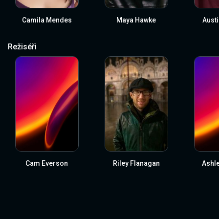
Camila Mendes
Maya Hawke
Aust
Režiséři
Cam Everson
Riley Flanagan
Ashle