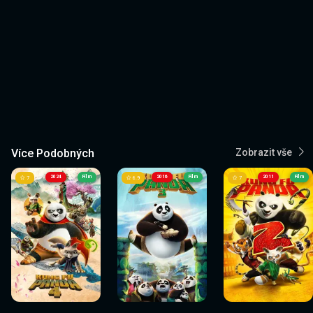
Více Podobných
Zobrazit vše
2024
Film
2016
Film
2011
Film
7
6.9
7
Sledovat
Sledovat
Sledovat
Sledovat
Sledovat
Sledovat
nyní
nyní
nyní
nyní
nyní
nyní