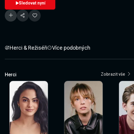
Sledovat nyní
Herci & Režiséři
Více podobných
Herci
Zobrazit vše