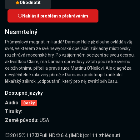
Ohodnotit
Nahlásit problém s přehráváním
Nesmrtelný
Průmyslový magnát, miliardář Damian Hale již dlouho ovládá svůj
svět, ve kterém ze své newyorské operační základny mistrovsky
rozehrává mocenské hry. Po vzájemném odcizení se svou dcerou,
aktivistkou Claire, má Damian opravdový vztah pouze ke svému
celoživotnímu příteli a pravé ruce Martinu O'Neilovi. Ale diagnóza
nevyléčitelné rakoviny přiměje Damiana podstoupit radikální
lékařský zákrok, „odpoutání", který pro něj zvrátí běh času.
Dostupné jazyky
Audio:
Česky
Titulky:
Země původu:
USA
2015
117
Full HD
6.4 (IMDb)
111 zhlédnutí