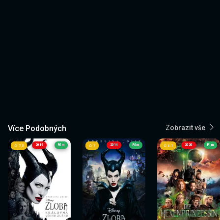
Více Podobných
Zobrazit vše
2019
Film
2014
Film
2020
Film
7.3
7
6.1
Sledovat
Sledovat
Sledovat
Sledovat
Sledovat
Sledovat