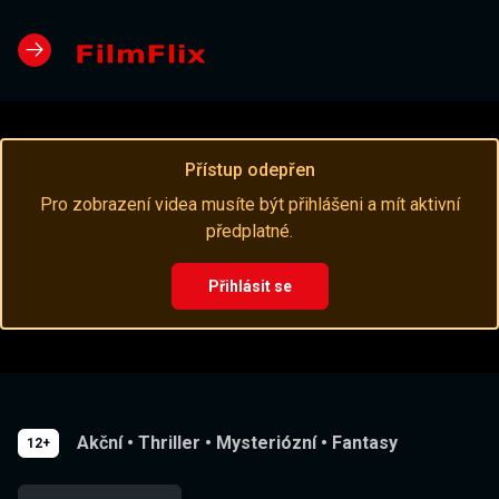
Přístup odepřen
Pro zobrazení videa musíte být přihlášeni a mít aktivní
předplatné.
Přihlásit se
Akční
•
Thriller
•
Mysteriózní
•
Fantasy
12+