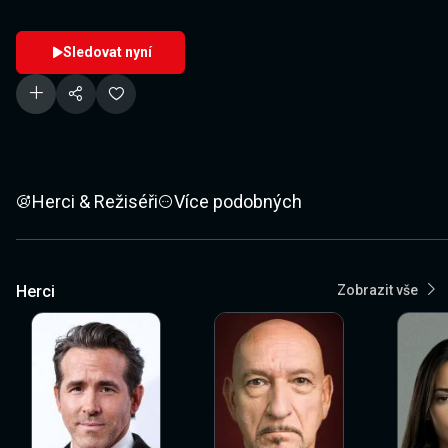
Sledovat nyní
Herci & Režiséři
Více podobných
Herci
Zobrazit vše