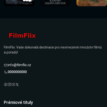
nyní
nyní
nyní
nyní
nyní
nyní
FilmFlix: Vaše dokonalá destinace pro neomezené množství filmů
a pořadů!
info@filmflix.cz
0000000000
Prémiové tituly