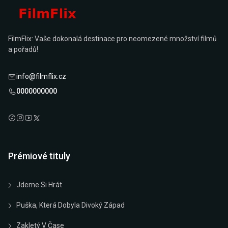
FilmFlix: Vaše dokonalá destinace pro neomezené množství filmů
a pořadů!
info@filmflix.cz
0000000000
Prémiové tituly
Jdeme Si Hrát
Puška, Která Dobyla Divoký Západ
Zakletý V Čase