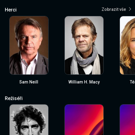
Herci
Zobrazit vše
Sam Neill
William H. Macy
Té
Režiséři