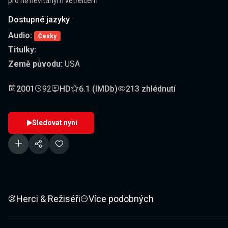
pro ně nevítaným vetřelcem
Dostupné jazyky
Audio:
Česky
Titulky:
Země původu:
USA
2001
92
HD
6.1 (IMDb)
213 zhlédnutí
Sledovat nyní
Herci & Režiséři
Více podobných