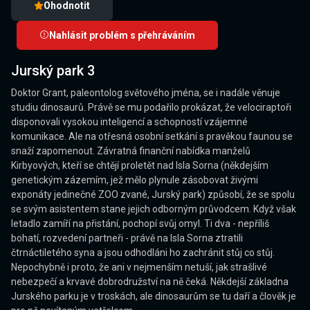
Ohodnotit
Nahlásit problém s přehráváním
Jurský park 3
Doktor Grant, paleontolog světového jména, se i nadále věnuje
studiu dinosaurů. Právě se mu podařilo prokázat, že velociraptoři
disponovali vysokou inteligencí a schopností vzájemné
komunikace. Ale na otřesná osobní setkání s pravěkou faunou se
snaží zapomenout. Závratná finanční nabídka manželů
Kirbyových, kteří se chtějí proletět nad Isla Sorna (někdejším
genetickým zázemím, jež mělo plynule zásobovat živými
exponáty jedinečné ZOO zvané, Jurský park) způsobí, že se spolu
se svým asistentem stane jejich odborným průvodcem. Když však
letadlo zamíří na přistání, pochopí svůj omyl. Ti dva - nepříliš
bohatí, rozvedení partneři - právě na Isla Sorna ztratili
čtrnáctiletého syna a jsou odhodláni ho zachránit stůj co stůj.
Nepochybně i proto, že ani v nejmenším netuší, jak strašlivé
nebezpečí a krvavé dobrodružství na ně čeká. Někdejší základna
Jurského parku je v troskách, ale dinosaurům se tu daří a člověk je