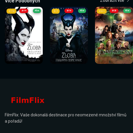
Více Podobných
Zobrazit vše
2019
Film
2014
Film
2020
Film
7.3
7
6.1
Sledovat
Sledovat
Sledovat
Sledovat
Sledovat
Sledovat
nyní
nyní
nyní
nyní
nyní
nyní
FilmFlix: Vaše dokonalá destinace pro neomezené množství filmů
a pořadů!