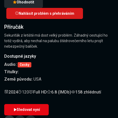
Ohodnotit
Nahlásit problém s přehráváním
Příručák
Sekuriťák z letiště má dost velký problém. Záhadný cestující ho
totiž vydírá, aby nechal na palubu štědrovečerního letu projít
nebezpečný balíček.
Dostupné jazyky
Audio:
Česky
Titulky:
Země původu:
USA
2024
120
Full HD
6.8 (IMDb)
158 zhlédnutí
Sledovat nyní