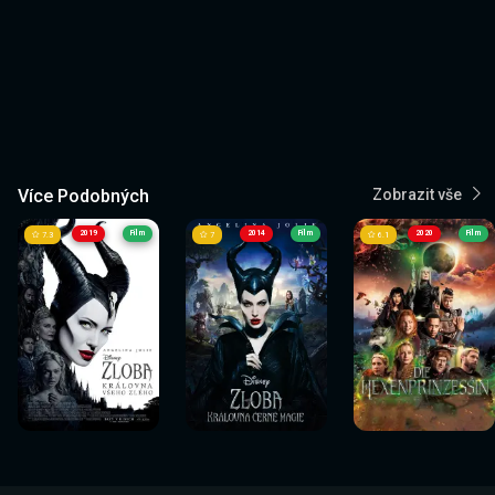
Více Podobných
Zobrazit vše
2019
Film
2014
Film
2020
Film
7.3
7
6.1
Sledovat
Sledovat
Sledovat
Sledovat
Sledovat
Sledovat
nyní
nyní
nyní
nyní
nyní
nyní