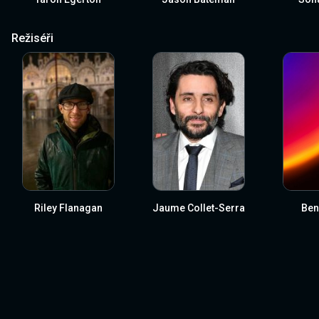
Režiséři
Riley Flanagan
Jaume Collet-Serra
Ben