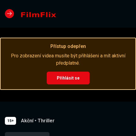
Přístup odepřen
Pro zobrazení videa musíte být přihlášeni a mít aktivní
předplatné.
Přihlásit se
Akční
•
Thriller
15+