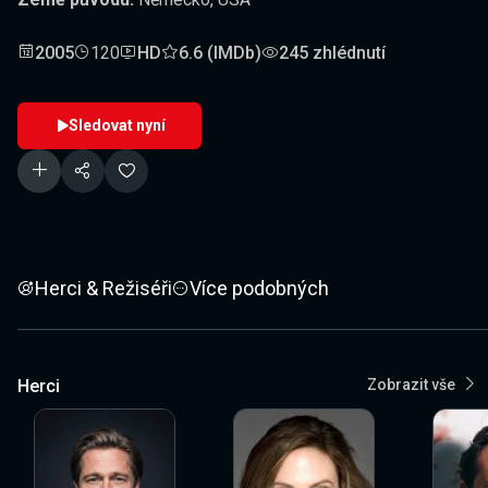
2005
120
HD
6.6 (IMDb)
245 zhlédnutí
Sledovat nyní
Herci & Režiséři
Více podobných
Herci
Zobrazit vše