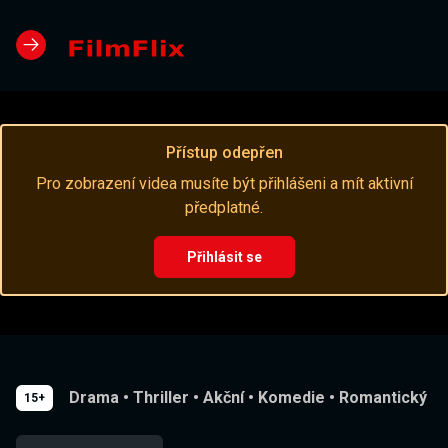
Přístup odepřen
Pro zobrazení videa musíte být přihlášeni a mít aktivní
předplatné.
Přihlásit se
Drama
•
Thriller
•
Akční
•
Komedie
•
Romantický
15+