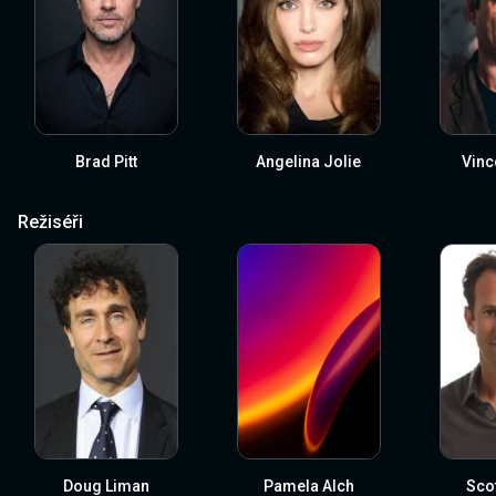
Brad Pitt
Angelina Jolie
Vinc
Režiséři
Doug Liman
Pamela Alch
Sco