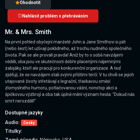
Ohodnotit
Nahlásit problém s přehráváním
Mr. & Mrs. Smith
Na první pohled obyčejní manželé John a Jane Smithovi si pět
(nebo šest) let užívají poklidného, až trochu nudného společného
života. Pak se ale provalí pravda! Aniž by to o sobě navzájem
věděli, oba jsou ve skutečnosti dobře placenými nájemnými
zabijáky, kteří ale pracují pro konkurenční organizace. A teď
zjišťují, že se navzájem stali svými příštími terči. V tu chvíli se jejich
utajované životy střetávají s legrační, třaskavou směsí
zlomyslného humoru, potlačovanou vášní, nonstop akcí a
špičkovou výzbrojí a oba tak úplně mění význam hesla: "Dokud nás
smrt nerozdělí!"
Dostupné jazyky
Audio:
Česky
Titulky:
Země původu:
Německo, USA