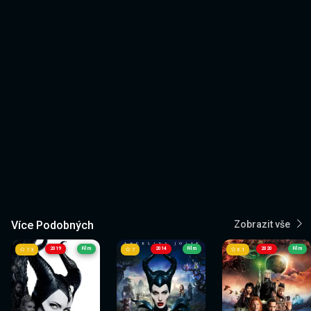
Více Podobných
Zobrazit vše
2019
Film
2014
Film
2020
Film
7.3
7
6.1