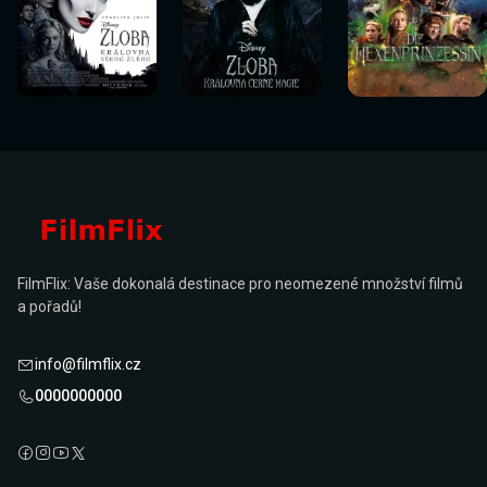
Sledovat
Sledovat
Sledovat
Sledovat
Sledovat
Sledovat
nyní
nyní
nyní
nyní
nyní
nyní
FilmFlix: Vaše dokonalá destinace pro neomezené množství filmů
a pořadů!
info@filmflix.cz
0000000000