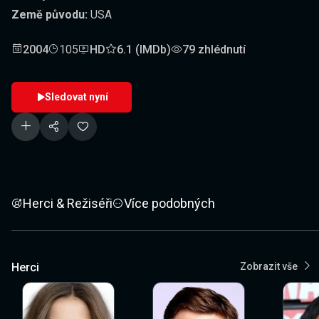
Země původu:
USA
2004
105
HD
6.1 (IMDb)
79 zhlédnutí
Sledovat nyní
Herci & Režiséři
Více podobných
Herci
Zobrazit vše