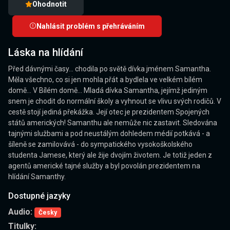
Ohodnotit
Nahlásit problém s přehráváním
Láska na hlídání
Před dávnými časy... chodila po světě dívka jménem Samantha.
Měla všechno, co si jen mohla přát a bydlela ve velkém bílém
domě... V Bílém domě... Mladá dívka Samantha, jejímž jediným
snem je chodit do normální školy a vyhnout se vlivu svých rodičů. V
cestě stojí jediná překážka. Její otec je prezidentem Spojených
států amerických! Samanthu ale nemůže nic zastavit. Sledována
tajnými službami a pod neustálým dohledem médií potkává - a
šíleně se zamilovává - do sympatického vysokoškolského
studenta Jamese, který ale žije dvojím životem. Je totiž jeden z
agentů americké tajné služby a byl povolán prezidentem na
hlídání Samanthy.
Dostupné jazyky
Audio:
Česky
Titulky: