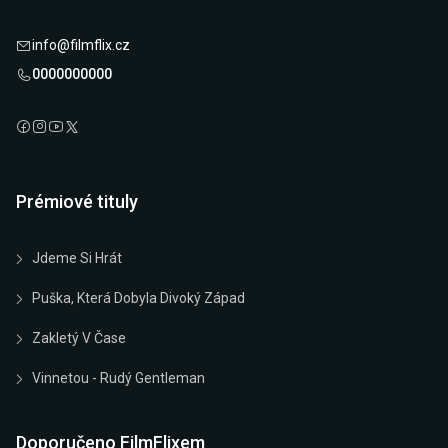
info@filmflix.cz
0000000000
Prémiové tituly
Jdeme Si Hrát
Puška, Která Dobyla Divoký Západ
Zakletý V Čase
Vinnetou - Rudý Gentleman
Doporučeno FilmFlixem