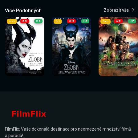
Více Podobných
Zobrazit vše
2019
Film
2014
Film
2020
Film
7.3
7
6.1
Sledovat
Sledovat
Sledovat
Sledovat
Sledovat
Sledovat
nyní
nyní
nyní
nyní
nyní
nyní
FilmFlix: Vaše dokonalá destinace pro neomezené množství filmů
a pořadů!