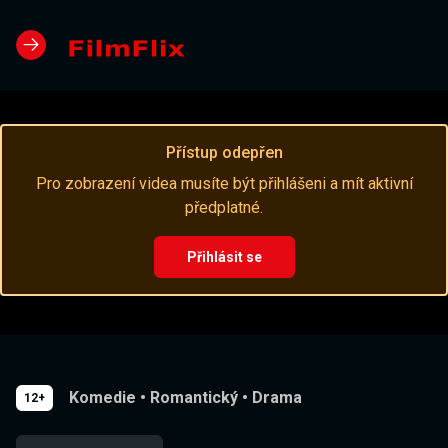
Přístup odepřen
Pro zobrazení videa musíte být přihlášeni a mít aktivní
předplatné.
Přihlásit se
Komedie
•
Romantický
•
Drama
12+