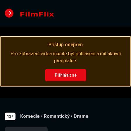
Přístup odepřen
Pro zobrazení videa musíte být přihlášeni a mít aktivní
předplatné.
Přihlásit se
Komedie
•
Romantický
•
Drama
12+