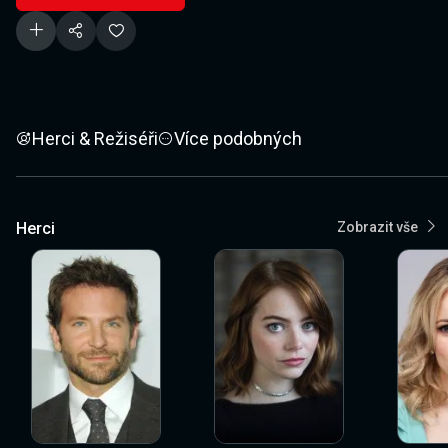
Herci & Režiséři
Více podobných
Herci
Zobrazit vše