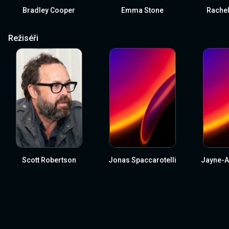
Bradley Cooper
Emma Stone
Rache
Režiséři
Scott Robertson
Jonas Spaccarotelli
Jayne-A