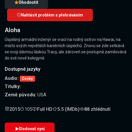
Ohodnotit
Nahlásit problém s přehráváním
Aloha
Úspěšný armádní inženýr se vrací na rodný ostrov na Hawai, na
místo svých největších kariérních úspěchů. Znovu se zde setkává
se svoji dávnou láskou Tracy, ale zároveň se postupně zamilovává
do své nové kolegyně.
Dostupné jazyky
Audio:
Česky
Titulky:
Země původu:
USA
2015
105
Full HD
5.5 (IMDb)
88 zhlédnutí
Sledovat nyní