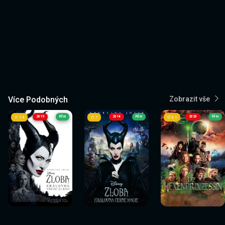
Více Podobných
Zobrazit vše
2019
Film
2014
Film
2020
Film
7.3
7
6.1
Sledovat
Sledovat
Sledovat
Sledovat
Sledovat
Sledovat
nyní
nyní
nyní
nyní
nyní
nyní