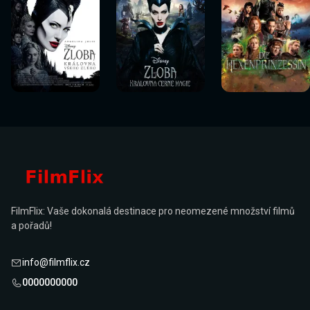
Sledovat
Sledovat
Sledovat
Sledovat
Sledovat
Sledovat
nyní
nyní
nyní
nyní
nyní
nyní
FilmFlix: Vaše dokonalá destinace pro neomezené množství filmů
a pořadů!
info@filmflix.cz
0000000000