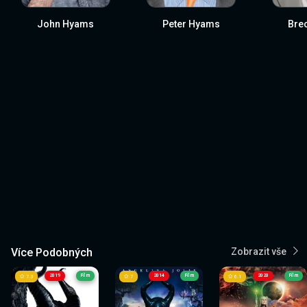
John Hyams
Peter Hyams
Brec
Více Podobných
Zobrazit vše
2019
Film
2014
Film
2020
Film
7.3
7
6.1