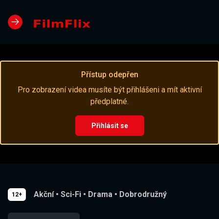
Přístup odepřen
Pro zobrazení videa musíte být přihlášeni a mít aktivní
předplatné.
Přihlásit se
Akční
•
Sci-Fi
•
Drama
•
Dobrodružný
12+