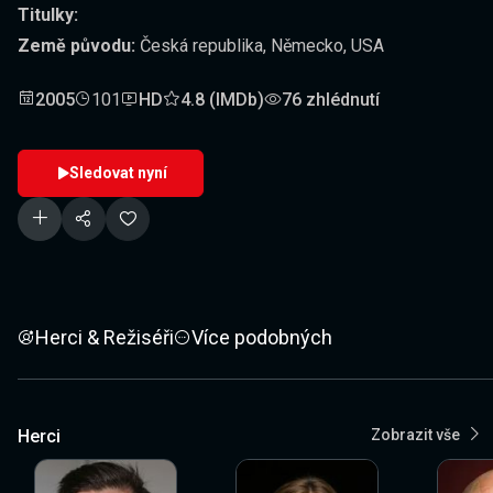
Titulky:
Země původu:
Česká republika, Německo, USA
2005
101
HD
4.8 (IMDb)
76 zhlédnutí
Sledovat nyní
Herci & Režiséři
Více podobných
Herci
Zobrazit vše