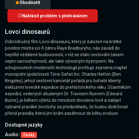
Ohodnotit
Nahlásit problém s přehráváním
Lovci dinosaurů
Dobrodružný film Lovci dinosaurů, který je založen na krátké
povídce mistra sci-fi žánru Raye Bradburyho, nás zavádí do
nepříliš vzdálené budoucnosti, v níž se stalo cestování časem
nejen samozřejmostí, ale také výnosným byznysem. Na
schopnostech moderních technologií profituje zejména majitel
monopolní společnosti Time Safari Inc. Charles Hatton (Ben
Kingsley), jehož cestovní kancelář pořádá pro bohaté klienty
exkluzivní lovecké expedice do prehistorického věku. Účastníkům
expedicí, vedených zkušeným Dr. Travisem Ryerem (Edward
Burns), je během výletů do minulosti dovoleno lovit a zabíjet
vybrané pravěké živočichy za předpokladu, že budou dodržovat
přísná pravidla, která jim brání zasáhnout do běhu evoluce.
Dostupné jazyky
Audio:
Česky