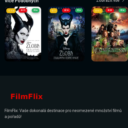
Více Podobných
Zobrazit vše
2019
Film
2014
Film
2020
Film
7.3
7
6.1
Sledovat
Sledovat
Sledovat
Sledovat
Sledovat
Sledovat
nyní
nyní
nyní
nyní
nyní
nyní
FilmFlix: Vaše dokonalá destinace pro neomezené množství filmů
a pořadů!