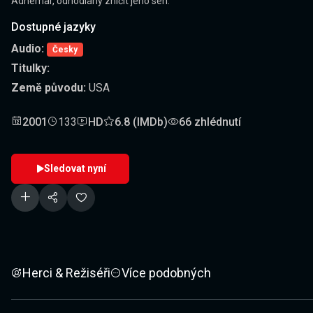
Adhemar, odhodlaný zničit jeho sen.
Dostupné jazyky
Audio:
Česky
Titulky:
Země původu:
USA
2001
133
HD
6.8 (IMDb)
66 zhlédnutí
Sledovat nyní
Herci & Režiséři
Více podobných