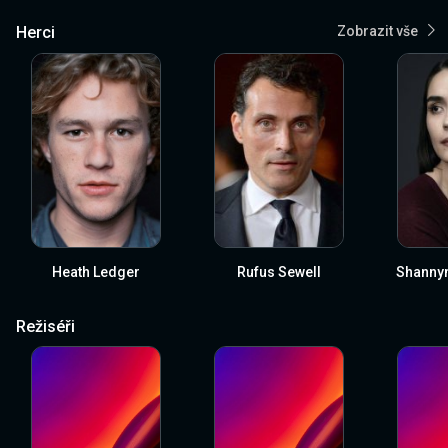
Herci
Zobrazit vše
Heath Ledger
Rufus Sewell
Shanny
Režiséři