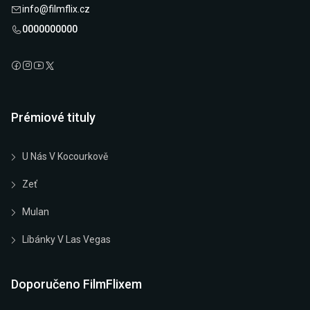
info@filmflix.cz
0000000000
Prémiové tituly
U Nás V Kocourkově
Zeť
Mulan
Líbánky V Las Vegas
Doporučeno FilmFlixem