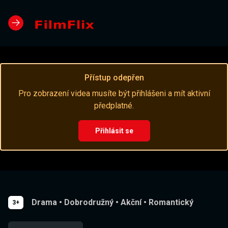
Přístup odepřen
Pro zobrazení videa musíte být přihlášeni a mít aktivní
předplatné.
Přihlásit se
Drama
•
Dobrodružný
•
Akční
•
Romantický
3+