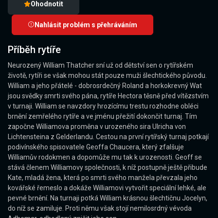
Ohodnotit
Nahlásit problém s přehráváním
Příběh rytíře
Neurozený William Thatcher sní už od dětství sen o rytířském
životě, rytíři se však mohou stát pouze muži šlechtického původu.
William a jeho přátelé - dobrosrdečný Roland a horkokrevný Wat
jsou svědky smrti svého pána, rytíře Hectora těsně před vítězstvím
v turnaji. William se navzdory hrozícímu trestu rozhodne obléci
brnění zemřelého rytíře a ve jménu přežití dokončit turnaj. Tím
započne Williamova proměna v urozeného sira Ulricha von
Lichtensteina z Gelderlandu. Cestou na první rytířský turnaj potkají
podivínského spisovatele Geoffa Chaucera, který zfalšuje
Williamův rodokmen a dopomůže mu tak k urozenosti. Geoff se
stává členem Williamovy společnosti, k níž postupně ještě přibude
Kate, mladá žena, která po smrti svého manžela převzala jeho
kovářské řemeslo a dokáže Williamovi vytvořit speciální lehké, ale
pevné brnění. Na turnaji potká William krásnou šlechtičnu Jocelyn,
do níž se zamiluje. Proti němu však stojí nemilosrdný vévoda