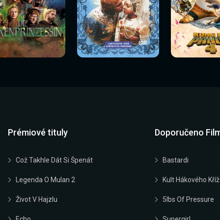
Sledovat
Sledovat
Sledovat
edovat nyní
Sledovat nyní
Sledovat nyn
nyní
nyní
nyní
Prémiové tituly
Doporučeno Fil
Což Takhle Dát Si Špenát
Bastardi
Legenda O Mulan 2
Kult Hákového Kří
Život V Hajzlu
5lbs Of Pressure
Echo
Supergirl