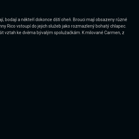
jí, bodají a někteří dokonce dští oheň. Brouci mají obsazeny různé
ohnny Rico vstoupí do jejich služeb jako rozmazlený bohatý chlapec.
 řešit vztah ke dvěma bývalým spolužačkám. K milované Carmen, z