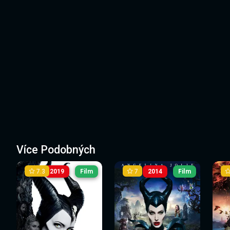
Více Podobných
7.3
7
2019
Film
2014
Film