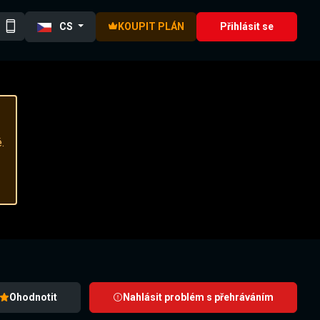
CS
KOUPIT PLÁN
Přihlásit se
.
Ohodnotit
Nahlásit problém s přehráváním