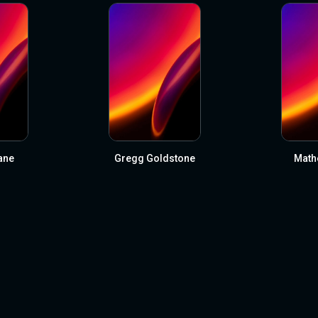
ane
Gregg Goldstone
Math