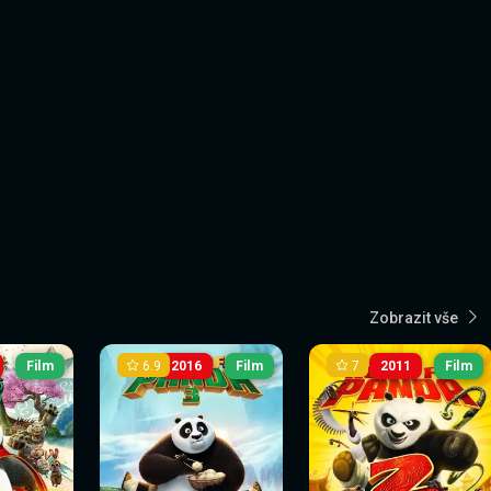
Zobrazit vše
6.9
7
Film
2016
Film
2011
Film