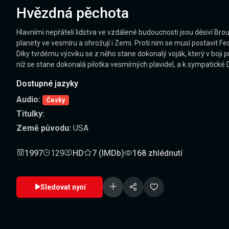
Hvězdná pěchota
Hlavními nepřáteli lidstva ve vzdálené budoucnosti jsou děsiví Bro
planety ve vesmíru a ohrožují i Zemi. Proti nim se musí postavit Fed
Díky tvrdému výcviku se z něho stane dokonalý voják, který v boj
níž se stane dokonalá pilotka vesmírných plavidel, a k sympatické D
Dostupné jazyky
Audio:
Česky
Titulky:
Země původu:
USA
1997
129
HD
7 (IMDb)
168 zhlédnutí
Sledovat nyní