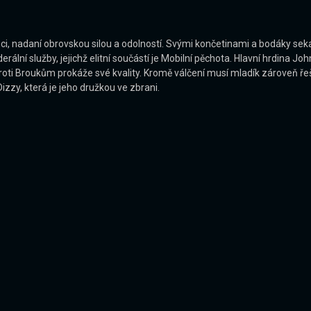
uci, nadaní obrovskou silou a odolností. Svými končetinami a bodáky seka
erální služby, jejichž elitní součástí je Mobilní pěchota. Hlavní hrdina J
i proti Broukům prokáže své kvality. Kromě válčení musí mladík zároveň
izzy, která je jeho družkou ve zbrani.