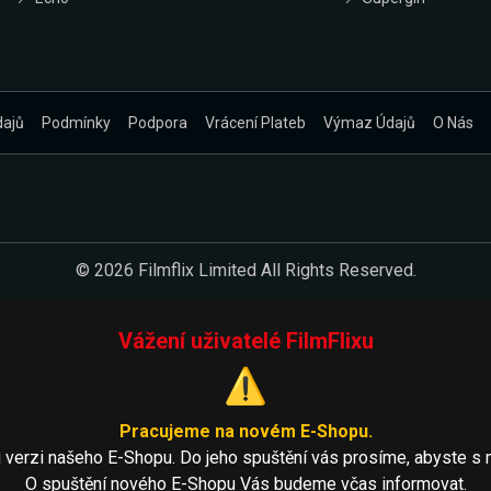
dajů
Podmínky
Podpora
Vrácení Plateb
Výmaz Údajů
O Nás
© 2026 Filmflix Limited All Rights Reserved.
Vážení uživatelé FilmFlixu
⚠️
Pracujeme na novém E-Shopu.
 verzi našeho E-Shopu. Do jeho spuštění vás prosíme, abyste s 
O spuštění nového E-Shopu Vás budeme včas informovat.