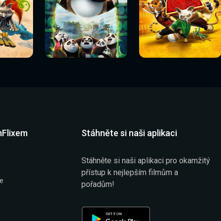
Sledovat
Sledovat
í
Sledovat nyní
Sledovat nyní
nyní
nyní
mFlixem
Stáhněte si naši aplikaci
Stáhněte si naši aplikaci pro okamžitý
přístup k nejlepším filmům a
že
pořadům!