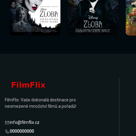
Sledovat
Sledovat
Sledovat nyní
Sledovat nyní
Sl
nyní
nyní
FilmFlix: Vaše dokonalá destinace pro
neomezené množství filmů a pořadů!
info@filmflix.cz
0000000000