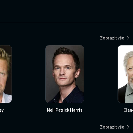
Zobrazit vše
ey
Neil Patrick Harris
Clan
Zobrazit vše