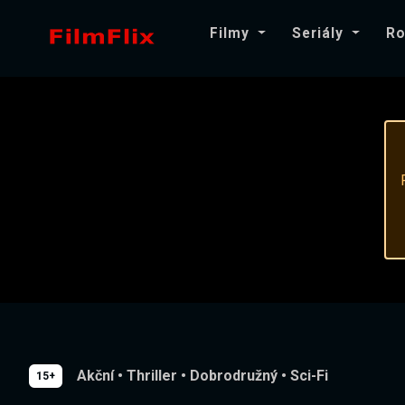
Filmy
Seriály
Ro
Akční
•
Thriller
•
Dobrodružný
•
Sci-Fi
15+