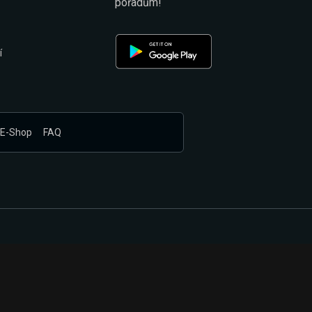
pořadům!
í
E-Shop
FAQ