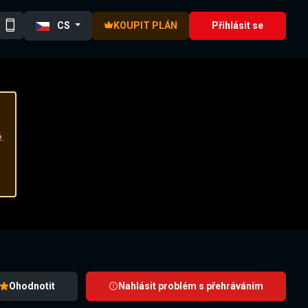
CS
KOUPIT PLÁN
Přihlásit se
.
Ohodnotit
Nahlásit problém s přehráváním