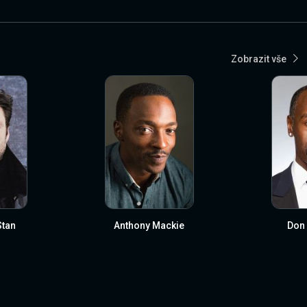
Zobrazit vše
Stan
Anthony Mackie
Don