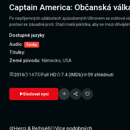
Captain America: Občanská válk
Po nepříjemných událostech způsobených Ultronem se světová vlád
postaví se zásadně proti. Stačí malá jiskřička, aby se mezi dřívěj
Dostupné jazyky
Audio:
Česky
Titulky:
Země původu:
Německo, USA
2016
147
Full HD
7.4 (IMDb)
59 zhlédnutí
Sledovat nyní
Herci & Režiséři
Více podobných