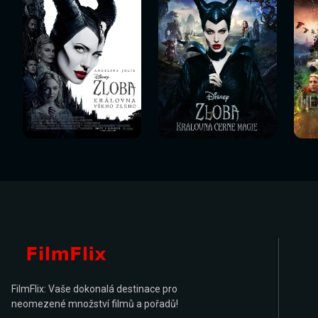
Sledovat
Sledovat
Sledovat nyní
Sledovat nyní
Sl
nyní
nyní
FilmFlix: Vaše dokonalá destinace pro
neomezené množství filmů a pořadů!