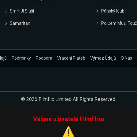
Smrt Jí Sluší
Pánský Klub
Samaritán
Po Čem Muži Touž
dajů
Podmínky
Podpora
Vrácení Plateb
Výmaz Údajů
O Nás
© 2026 Filmflix Limited All Rights Reserved.
Vážení uživatelé FilmFlixu
⚠️