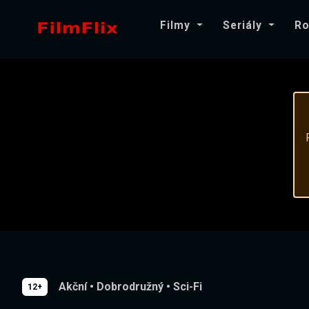
Filmy
Seriály
Ro
Akční
•
Dobrodružný
•
Sci-Fi
12+