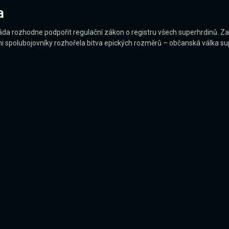
a
a rozhodne podpořit regulační zákon o registru všech superhrdinů. Zat
šími spolubojovníky rozhořela bitva epických rozměrů – občanská válka su