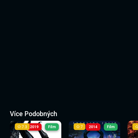
Více Podobných
7.3
7
2019
Film
2014
Film