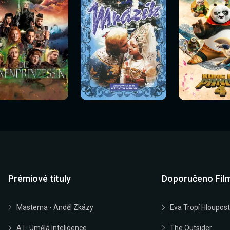
Sledovat
Sledovat
Sledovat
edovat nyní
Sledovat nyní
Sledovat nyn
nyní
nyní
nyní
Prémiové tituly
Doporučeno Fil
Mastema - Anděl Zkázy
Eva Tropí Hloupost
A.I.: Umělá Inteligence
The Outsider