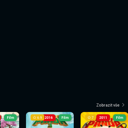
Zobrazit vše
6.9
7
Film
2016
Film
2011
Film