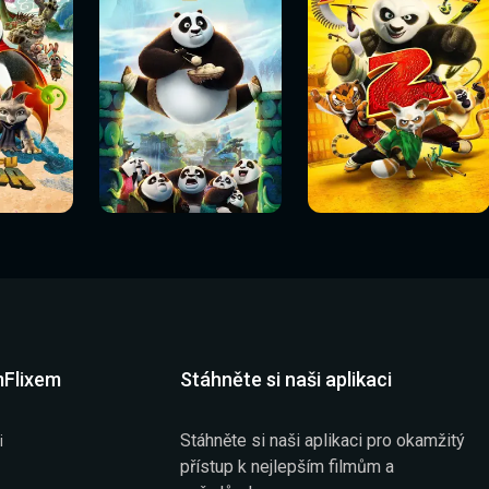
Sledovat
Sledovat
í
Sledovat nyní
Sledovat nyní
nyní
nyní
mFlixem
Stáhněte si naši aplikaci
Stáhněte si naši aplikaci pro okamžitý
i
přístup k nejlepším filmům a