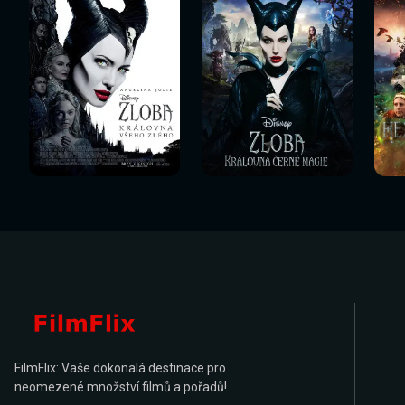
Sledovat
Sledovat
Sledovat nyní
Sledovat nyní
Sl
nyní
nyní
FilmFlix: Vaše dokonalá destinace pro
neomezené množství filmů a pořadů!