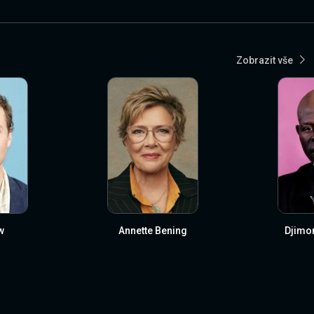
Zobrazit vše
w
Annette Bening
Djimo