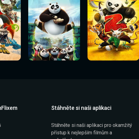
Sledovat
Sledovat
í
Sledovat nyní
Sledovat nyní
nyní
nyní
mFlixem
Stáhněte si naši aplikaci
Stáhněte si naši aplikaci pro okamžitý
i
přístup k nejlepším filmům a