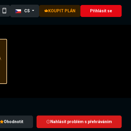
CS
KOUPIT PLÁN
Přihlásit se
.
Ohodnotit
Nahlásit problém s přehráváním