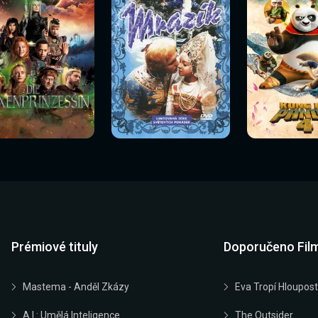
Sledovat
Sledovat
Sledovat
edovat nyní
Sledovat nyní
Sledovat nyn
nyní
nyní
nyní
Prémiové tituly
Doporučeno Fil
Mastema - Anděl Zkázy
Eva Tropí Hloupost
A.I.: Umělá Inteligence
The Outsider