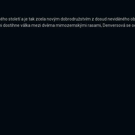
o století a je tak zcela novým dobrodružstvím z dosud neviděného obd
emi dostihne válka mezi dvěma mimozemskými rasami, Denversová se ocit