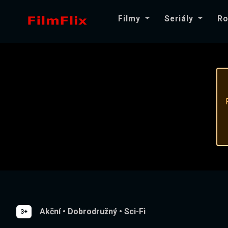
Filmy
Seriály
Ro
Akční
•
Dobrodružný
•
Sci-Fi
3+