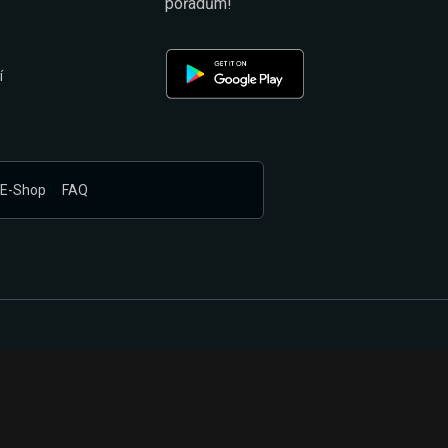
pořadům!
í
E-Shop
FAQ