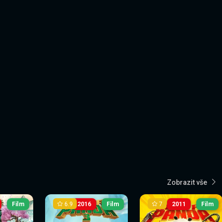
Zobrazit vše
6.9
7
Film
2016
Film
2011
Film