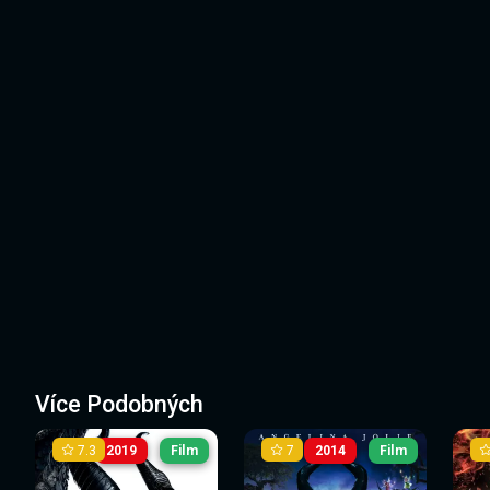
Více Podobných
7.3
7
2019
Film
2014
Film