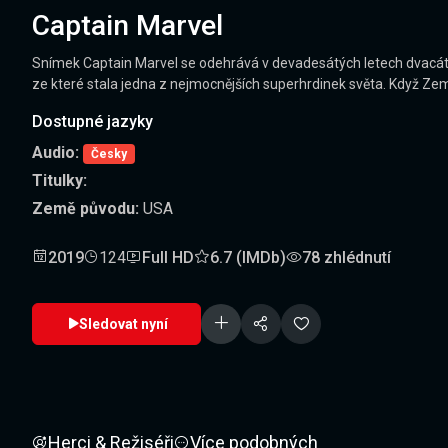
Captain Marvel
Snímek Captain Marvel se odehrává v devadesátých letech dvacátéh
ze které stala jedna z nejmocnějších superhrdinek světa. Když Z
Dostupné jazyky
Audio:
Česky
Titulky:
Země původu:
USA
2019
124
Full HD
6.7 (IMDb)
78 zhlédnutí
Sledovat nyní
Herci & Režiséři
Více podobných