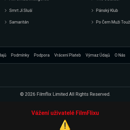
Smrt Jí Sluší
Pánský Klub
Samaritán
Po Čem Muži Touž
dajů
Podmínky
Podpora
Vrácení Plateb
Výmaz Údajů
O Nás
© 2026 Filmflix Limited All Rights Reserved.
Vážení uživatelé FilmFlixu
⚠️