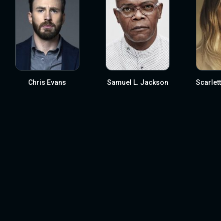
Chris Evans
Samuel L. Jackson
Scarlet