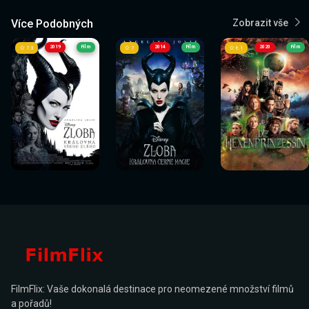
Více Podobných
Zobrazit vše
2019
Film
2014
Film
2020
Film
7.3
7
6.1
Sledovat
Sledovat
Sledovat
Sledovat
Sledovat
Sledovat
nyní
nyní
nyní
nyní
nyní
nyní
FilmFlix: Vaše dokonalá destinace pro neomezené množství filmů
a pořadů!