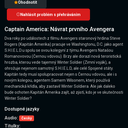
Ohodnotit
Nahlásit problém s přehráváním
Captain America: Návrat prvního Avengera
Dva roky po událostech z filmu Avengers staronový hrdina Steve
Rogers (Kapitán Amerika) pracuje ve Washingtonu, D.C. jako agent
S.H.I.E.L.D.u spolu se svou kolegyní z týmu Avengers Natašou
Romanovovou (Černou vdovou). Brzy ale dorazí nová teroristická
hrozba, kterou vede tajemný Winter Soldier (Zimní voják), a
ohrožuje nejenom samotný S.H.I.E.L.D, ale celé Spojené státy.
Kapitán tedy musí spolupracovat nejen s Černou vdovou, ale i s
novým kolegou, agentem Samem Wilsonem, který používá
mechanická křídla, aby zastavil Winter Soldiera. Ale jak daleko
bude ochoten Kapitán Amerika zajít, až zjistí, kdo je ve skutečnosti
Winter Soldier?
Dostupné jazyky
Audio:
Česky
Titulky: