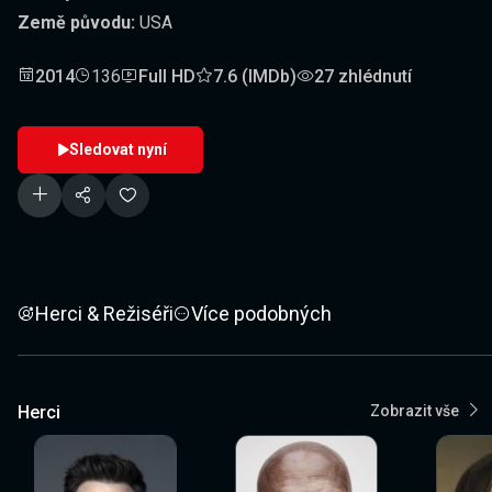
Země původu:
USA
2014
136
Full HD
7.6 (IMDb)
27 zhlédnutí
Sledovat nyní
Herci & Režiséři
Více podobných
Herci
Zobrazit vše