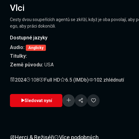
Vlci
Cesty dvou soupeřících agentů se zkříží, když je oba povolají, aby
ego, aby práci dokončili.
Dostupné jazyky
Audio:
Anglicky
Titulky:
Země původu:
USA
2024
108
Full HD
6.5 (IMDb)
102 zhlédnutí
Sledovat nyní
Herci & Režiséři
Více podobných