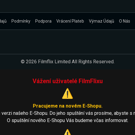
dajů
Podmínky
Podpora
Vrácení Plateb
Výmaz Údajů
O Nás
© 2026 Filmflix Limited All Rights Reserved.
Vážení uživatelé FilmFlixu
⚠️
Pracujeme na novém E-Shopu.
 verzi našeho E-Shopu. Do jeho spuštění vás prosíme, abyste s 
O spuštění nového E-Shopu Vás budeme včas informovat.
⚠️