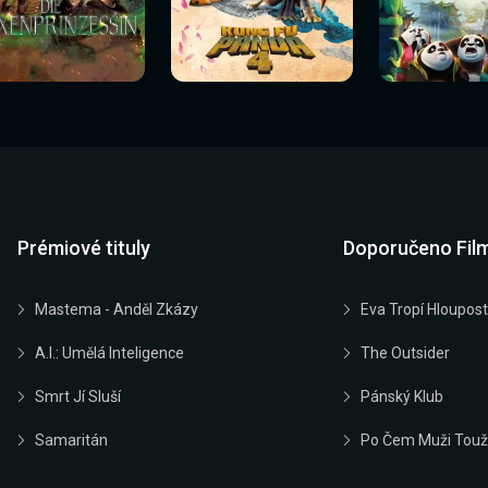
Sledovat
Sledovat
Sledovat
edovat nyní
Sledovat nyní
Sledovat nyn
nyní
nyní
nyní
Prémiové tituly
Doporučeno Fil
Mastema - Anděl Zkázy
Eva Tropí Hloupost
A.I.: Umělá Inteligence
The Outsider
Smrt Jí Sluší
Pánský Klub
Samaritán
Po Čem Muži Touž