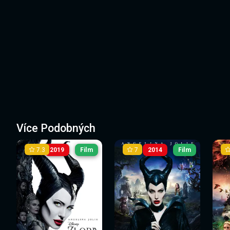
Více Podobných
7.3
7
2019
Film
2014
Film