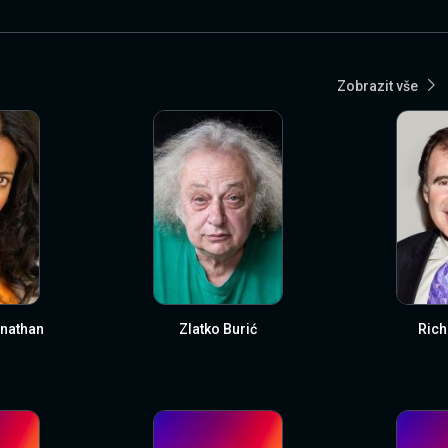
Zobrazit vše
nathan
Zlatko Burić
Rich