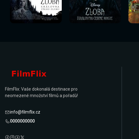
Sledovat
Sledovat
Sledovat nyní
Sledovat nyní
Sl
nyní
nyní
FilmFlix: Vaše dokonalá destinace pro
neomezené množství filmů a pořadů!
info@filmflix.cz
0000000000