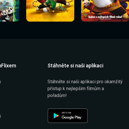
Sledovat
Sledovat
í
Sledovat nyní
Sledovat nyní
nyní
nyní
mFlixem
Stáhněte si naši aplikaci
Stáhněte si naši aplikaci pro okamžitý
i
přístup k nejlepším filmům a
pořadům!
í