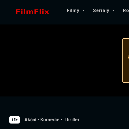
Filmy
Seriály
Ro
Akční
•
Komedie
•
Thriller
15+