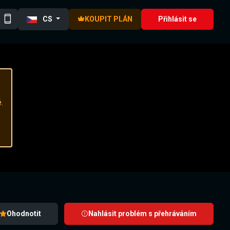
CS
KOUPIT PLÁN
Přihlásit se
.
Ohodnotit
Nahlásit problém s přehráváním