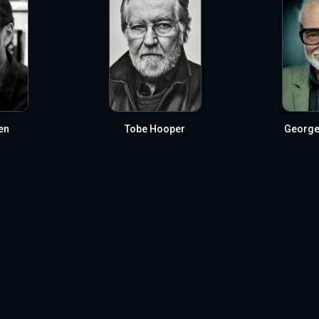
en
Tobe Hooper
George