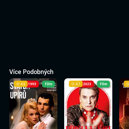
Více Podobných
4.6
4.7
1993
Film
2023
Film