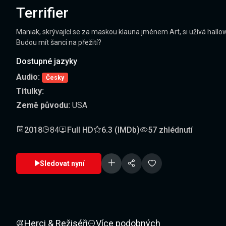
Terrifier
Maniak, skrývající se za maskou klauna jménem Art, si užívá hallo
Budou mít šanci na přežití?
Dostupné jazyky
Audio:
Česky
Titulky:
Země původu:
USA
2018
84
Full HD
6.3 (IMDb)
57 zhlédnutí
Sledovat nyní
Herci & Režiséři
Více podobných