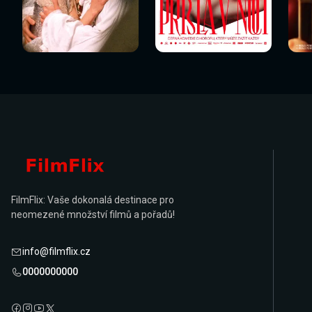
Sledovat
Sledovat
Sledovat nyní
Sledovat nyní
Sl
nyní
nyní
FilmFlix: Vaše dokonalá destinace pro
neomezené množství filmů a pořadů!
info@filmflix.cz
0000000000