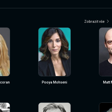
Zobrazit vše
rcoran
Pooya Mohseni
Matt 