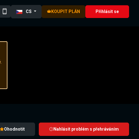
CS
KOUPIT PLÁN
Přihlásit se
.
Ohodnotit
Nahlásit problém s přehráváním