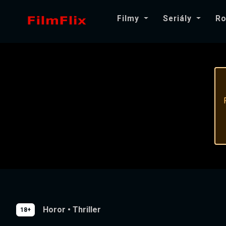
Filmy
Seriály
Ro
Horor
•
Thriller
18+