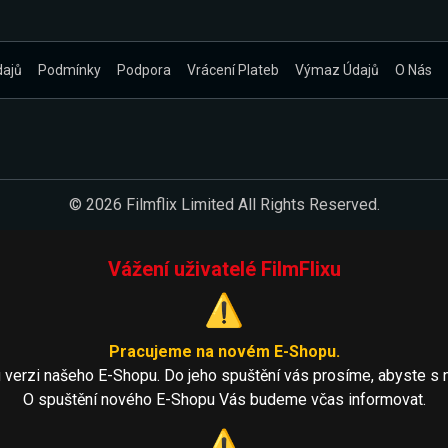
dajů
Podmínky
Podpora
Vrácení Plateb
Výmaz Údajů
O Nás
© 2026 Filmflix Limited All Rights Reserved.
Vážení uživatelé FilmFlixu
⚠️
Pracujeme na novém E-Shopu.
 verzi našeho E-Shopu. Do jeho spuštění vás prosíme, abyste s 
O spuštění nového E-Shopu Vás budeme včas informovat.
⚠️