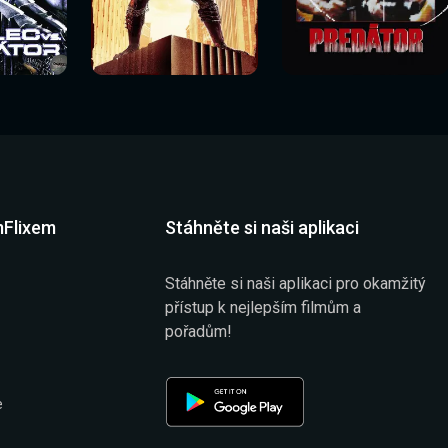
Sledovat
Sledovat
í
Sledovat nyní
Sledovat nyní
nyní
nyní
mFlixem
Stáhněte si naši aplikaci
Stáhněte si naši aplikaci pro okamžitý
přístup k nejlepším filmům a
pořadům!
e