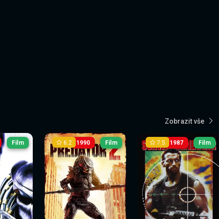
Zobrazit vše
6.2
7.5
Film
1990
Film
1987
Film