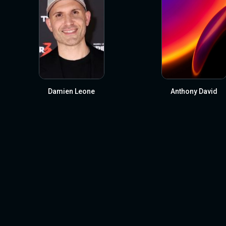
Damien Leone
Anthony David