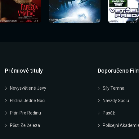
Sledovat
Sledovat
Sledovat
edovat nyní
Sledovat nyní
Sledovat nyn
nyní
nyní
nyní
Prémiové tituly
Doporučeno Fil
Nevysvětlené Jevy
Síly Temna
Hrdina Jedné Noci
Navždy Spolu
Plán Pro Rodinu
Pasáž
Pěsti Ze Železa
Policejní Akademi