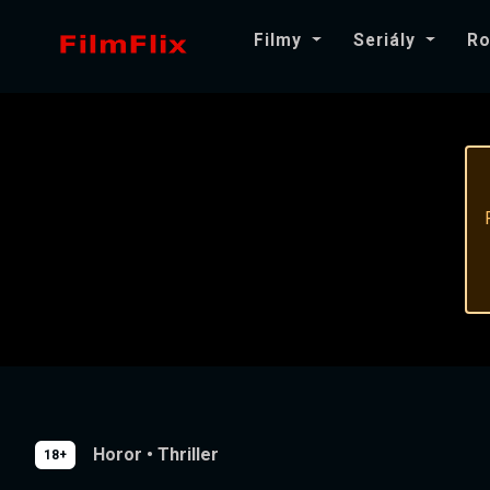
Filmy
Seriály
Ro
Horor
•
Thriller
18+