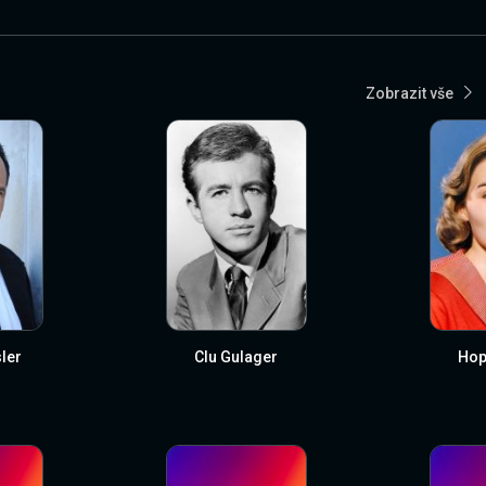
Zobrazit vše
ler
Clu Gulager
Hop