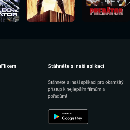
Sledovat
Sledovat
í
Sledovat nyní
Sledovat nyní
nyní
nyní
mFlixem
Stáhněte si naši aplikaci
Stáhněte si naši aplikaci pro okamžitý
přístup k nejlepším filmům a
pořadům!