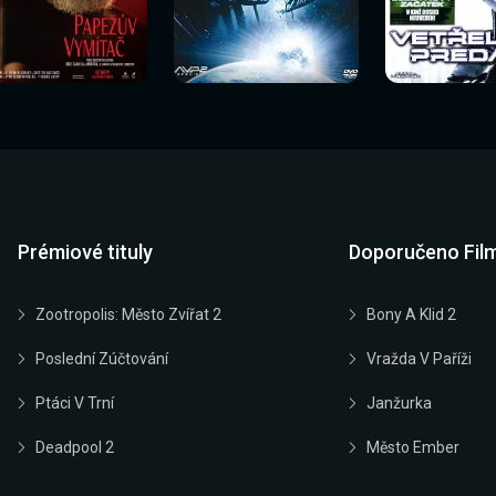
Sledovat
Sledovat
Sledovat
edovat nyní
Sledovat nyní
Sledovat nyn
nyní
nyní
nyní
Prémiové tituly
Doporučeno Fil
Zootropolis: Město Zvířat 2
Bony A Klid 2
Poslední Zúčtování
Vražda V Paříži
Ptáci V Trní
Janžurka
Deadpool 2
Město Ember