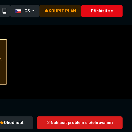
CS
KOUPIT PLÁN
Přihlásit se
.
Ohodnotit
Nahlásit problém s přehráváním