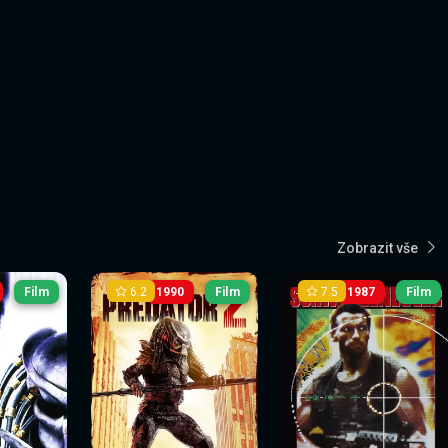
Zobrazit vše
6.2
7.5
Film
1990
Film
1987
Film