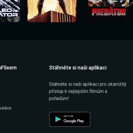
Sledovat
Sledovat
í
Sledovat nyní
Sledovat nyní
nyní
nyní
mFlixem
Stáhněte si naši aplikaci
Stáhněte si naši aplikaci pro okamžitý
přístup k nejlepším filmům a
pořadům!
vědice