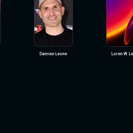
Damien Leone
Loren W. L