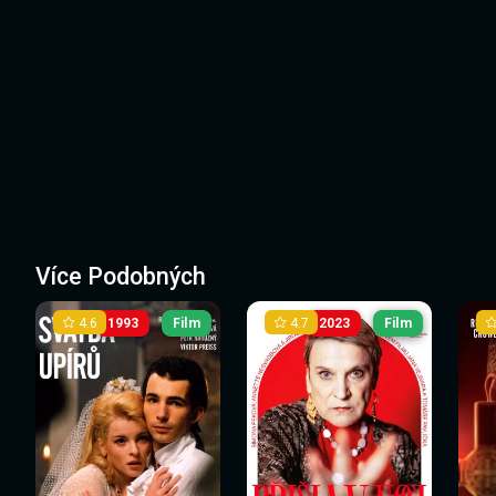
Více Podobných
4.6
4.7
1993
Film
2023
Film