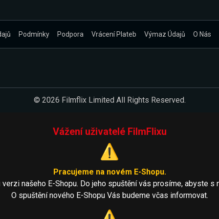
dajů
Podmínky
Podpora
Vrácení Plateb
Výmaz Údajů
O Nás
© 2026 Filmflix Limited All Rights Reserved.
Vážení uživatelé FilmFlixu
⚠️
Pracujeme na novém E-Shopu.
 verzi našeho E-Shopu. Do jeho spuštění vás prosíme, abyste s 
O spuštění nového E-Shopu Vás budeme včas informovat.
⚠️