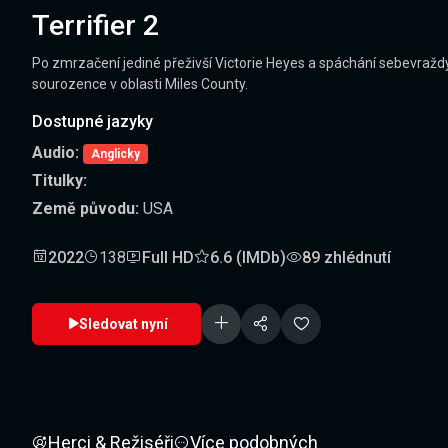
Terrifier 2
Po zmrzačení jediné přeživší Victorie Heyes a spáchání sebevraždy 
sourozence v oblasti Miles County.
Dostupné jazyky
Audio:
Anglicky
Titulky:
Země původu:
USA
2022
138
Full HD
6.6 (IMDb)
89 zhlédnutí
Sledovat nyní
Herci & Režiséři
Více podobných