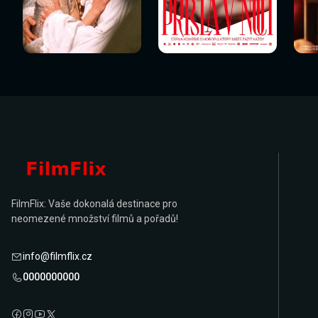
Sledovat
Sledovat
Sledovat nyní
Sledovat nyní
Sl
nyní
nyní
FilmFlix: Vaše dokonalá destinace pro
neomezené množství filmů a pořadů!
info@filmflix.cz
0000000000