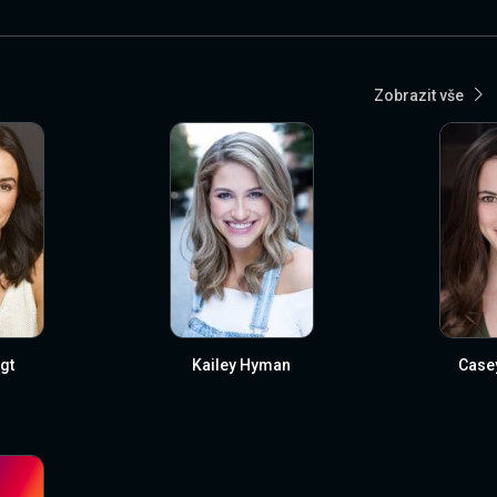
Zobrazit vše
gt
Kailey Hyman
Casey