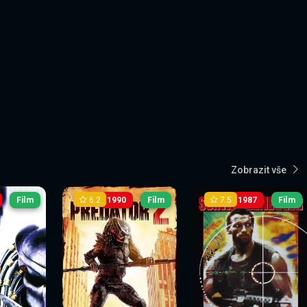
Zobrazit vše
6.2
7.5
Film
1990
Film
1987
Film