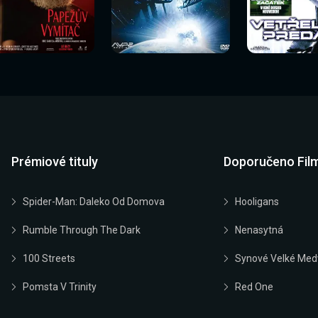
Sledovat
Sledovat
Sledovat
edovat nyní
Sledovat nyní
Sledovat nyn
nyní
nyní
nyní
Prémiové tituly
Doporučeno Fil
Spider-Man: Daleko Od Domova
Hooligans
Rumble Through The Dark
Nenasytná
100 Streets
Synové Velké Med
Pomsta V Trinity
Red One