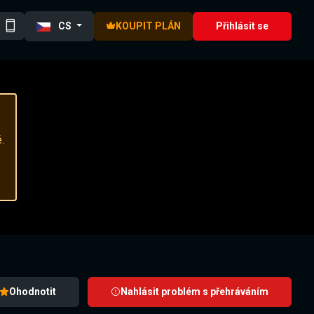
CS
KOUPIT PLÁN
Přihlásit se
.
Ohodnotit
Nahlásit problém s přehráváním