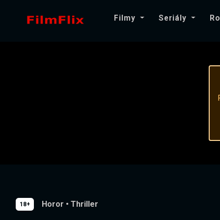
Filmy
Seriály
Ro
Horor
•
Thriller
18+