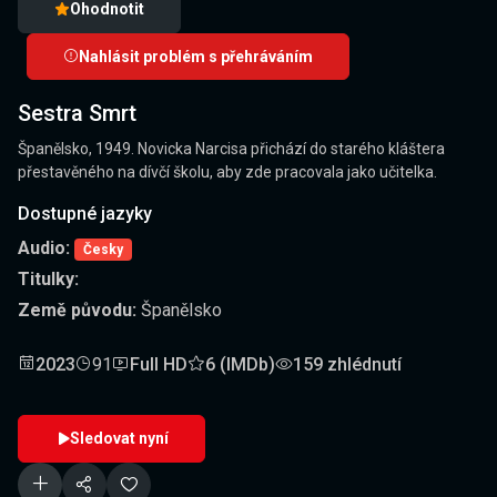
Ohodnotit
Nahlásit problém s přehráváním
Sestra Smrt
Španělsko, 1949. Novicka Narcisa přichází do starého kláštera
přestavěného na dívčí školu, aby zde pracovala jako učitelka.
Dostupné jazyky
Audio:
Česky
Titulky:
Země původu:
Španělsko
2023
91
Full HD
6 (IMDb)
159 zhlédnutí
Sledovat nyní