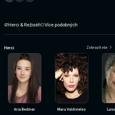
Herci & Režiséři
Více podobných
Herci
Zobrazit vše
Aria Bedmar
Maru Valdivielso
Luis