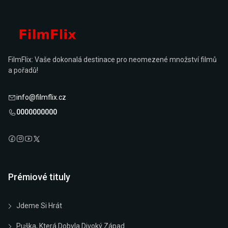
FilmFlix: Vaše dokonalá destinace pro neomezené množství filmů
a pořadů!
info@filmflix.cz
0000000000
Prémiové tituly
Jdeme Si Hrát
Puška, Která Dobyla Divoký Západ