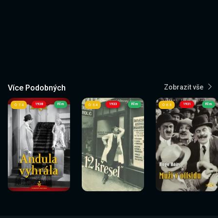
Více Podobných
Zobrazit vše
1938
Film
1933
Film
1931
Film
7.4
5.4
6.5
Sledovat
Sledovat
Sledovat
Sledovat
Sledovat
Sledovat
nyní
nyní
nyní
nyní
nyní
nyní