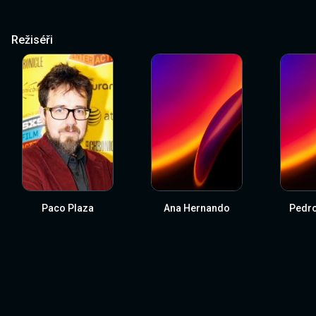
Režiséři
Paco Plaza
Ana Hernando
Pedr