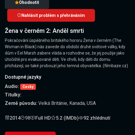
Ohodnotit
Nahlásit problém s přehráváním
Žena v černém 2: Anděl smrti
Pokračování úspěšného britského hororu Žena v černém (The
Woman in Black) nás zavede do období druhé světové války, kdy
dům v Eel Marsh zabere vláda a rozhodne se, že jej použije jako
útočiště pro evakuované děti. Ve chvíli, kdy děti do domu
přicházejí, se také probouzí jeho temná obyvatelka. (filmbaze.cz)
Dostupné jazyky
Audio:
Česky
Titulky:
Země původu:
Velká Británie, Kanada, USA
2014
98
Full HD
5.2 (IMDb)
92 zhlédnutí