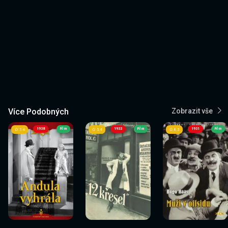
Více Podobných
Zobrazit vše
1938
Film
1933
Film
1931
Film
7.4
5.4
6.5
Sledovat
Sledovat
Sledovat
Sledovat
Sledovat
Sledovat
nyní
nyní
nyní
nyní
nyní
nyní