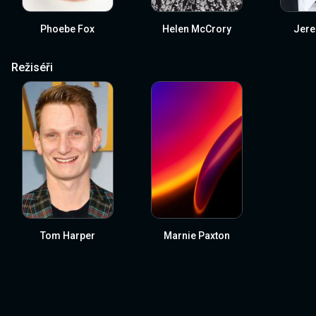
Phoebe Fox
Helen McCrory
Jere
Režiséři
Tom Harper
Marnie Paxton