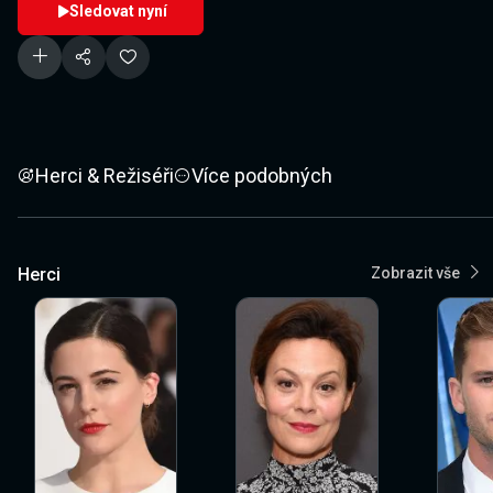
Sledovat nyní
Herci & Režiséři
Více podobných
Herci
Zobrazit vše