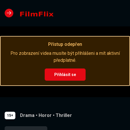
Přístup odepřen
Pro zobrazení videa musíte být přihlášeni a mít aktivní
předplatné.
Přihlásit se
Drama
•
Horor
•
Thriller
15+