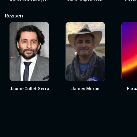
Režiséři
Jaume Collet-Serra
James Moran
Esra