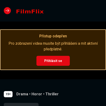
Přístup odepřen
Pro zobrazení videa musíte být přihlášeni a mít aktivní
předplatné.
Přihlásit se
Drama
•
Horor
•
Thriller
15+