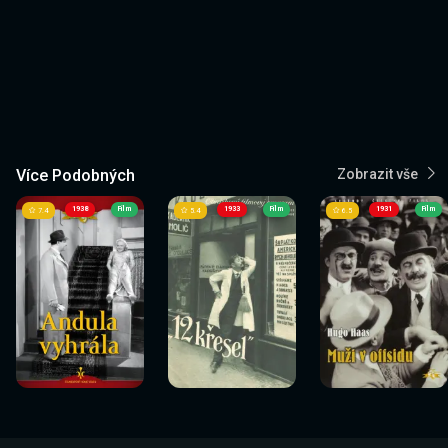
Více Podobných
Zobrazit vše
1938
Film
1933
Film
1931
Film
7.4
5.4
6.5
Sledovat
Sledovat
Sledovat
Sledovat
Sledovat
Sledovat
nyní
nyní
nyní
nyní
nyní
nyní