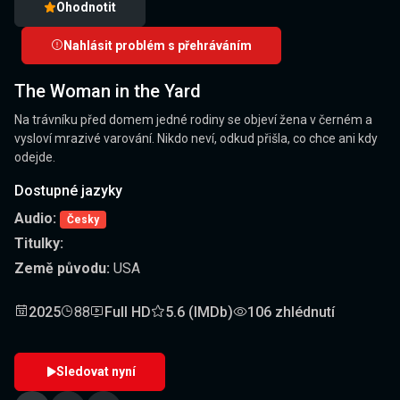
Ohodnotit
Nahlásit problém s přehráváním
The Woman in the Yard
Na trávníku před domem jedné rodiny se objeví žena v černém a
vysloví mrazivé varování. Nikdo neví, odkud přišla, co chce ani kdy
odejde.
Dostupné jazyky
Audio:
Česky
Titulky:
Země původu:
USA
2025
88
Full HD
5.6 (IMDb)
106 zhlédnutí
Sledovat nyní