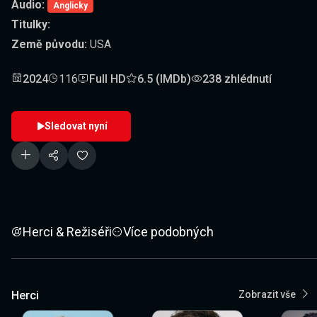
Audio:
Anglicky
Titulky:
Země původu:
USA
2024
116
Full HD
6.5 (IMDb)
238 zhlédnutí
Sledovat nyní
Herci & Režiséři
Více podobných
Herci
Zobrazit vše