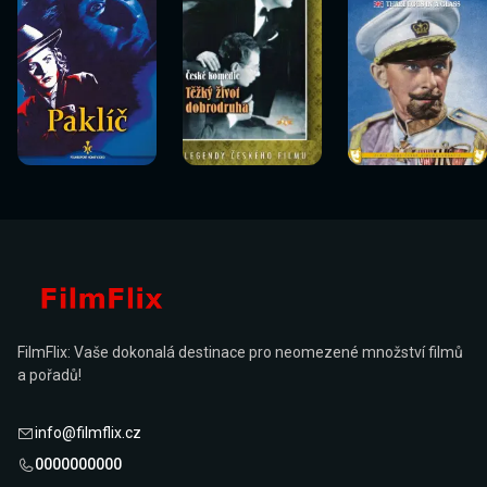
Sledovat
Sledovat
Sledovat
Sledovat
Sledovat
Sledovat
nyní
nyní
nyní
nyní
nyní
nyní
FilmFlix: Vaše dokonalá destinace pro neomezené množství filmů
a pořadů!
info@filmflix.cz
0000000000