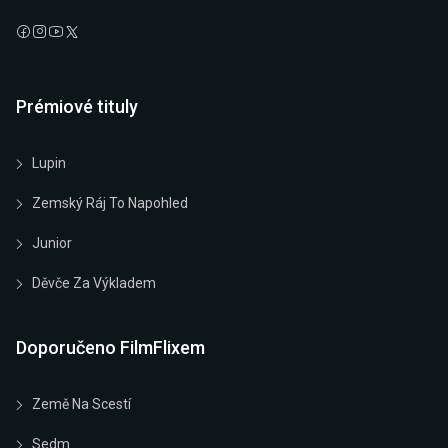
Prémiové tituly
Lupin
Zemský Ráj To Napohled
Junior
Děvče Za Výkladem
Doporučeno FilmFlixem
Země Na Scestí
Sedm