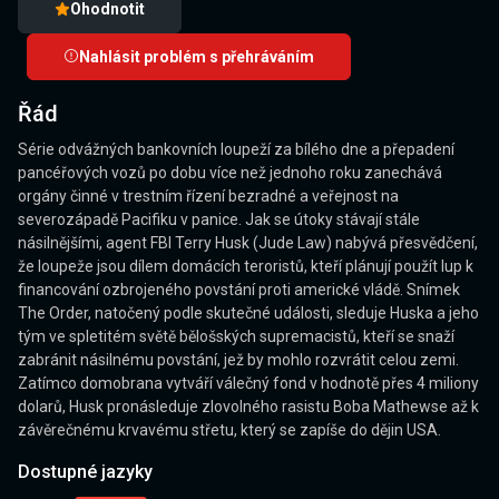
Ohodnotit
Nahlásit problém s přehráváním
Řád
Série odvážných bankovních loupeží za bílého dne a přepadení
pancéřových vozů po dobu více než jednoho roku zanechává
orgány činné v trestním řízení bezradné a veřejnost na
severozápadě Pacifiku v panice. Jak se útoky stávají stále
násilnějšími, agent FBI Terry Husk (Jude Law) nabývá přesvědčení,
že loupeže jsou dílem domácích teroristů, kteří plánují použít lup k
financování ozbrojeného povstání proti americké vládě. Snímek
The Order, natočený podle skutečné události, sleduje Huska a jeho
tým ve spletitém světě bělošských supremacistů, kteří se snaží
zabránit násilnému povstání, jež by mohlo rozvrátit celou zemi.
Zatímco domobrana vytváří válečný fond v hodnotě přes 4 miliony
dolarů, Husk pronásleduje zlovolného rasistu Boba Mathewse až k
závěrečnému krvavému střetu, který se zapíše do dějin USA.
Dostupné jazyky