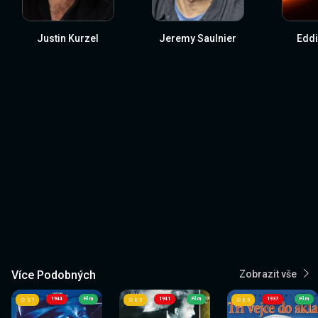
Justin Kurzel
Jeremy Saulnier
Eddi
Více Podobných
Zobrazit vše
1944
Film
1941
Film
1937
Film
5.7
6.3
6.9