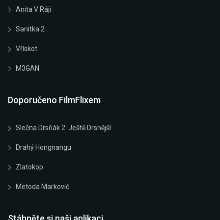
Anita V Ráji
Sanitka 2
Vřískot
M3GAN
Doporučeno FilmFlixem
Slečna Drsňák 2: Ještě Drsnější
Drahý Hongnangu
Zlatokop
Metoda Markovič
Stáhněte si naši aplikaci