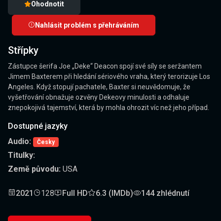
Ohodnotit
Nahlásit problém s přehráváním
Střípky
Zástupce šerifa Joe „Deke“ Deacon spojí své síly se seržantem
Jimem Baxterem při hledání sériového vraha, který terorizuje Los
Angeles. Když stopují pachatele, Baxter si neuvědomuje, že
vyšetřování obnažuje ozvěny Dekeovy minulosti a odhaluje
znepokojivá tajemství, která by mohla ohrozit víc než jeho případ.
Dostupné jazyky
Audio:
Česky
Titulky:
Země původu:
USA
2021
128
Full HD
6.3 (IMDb)
144 zhlédnutí