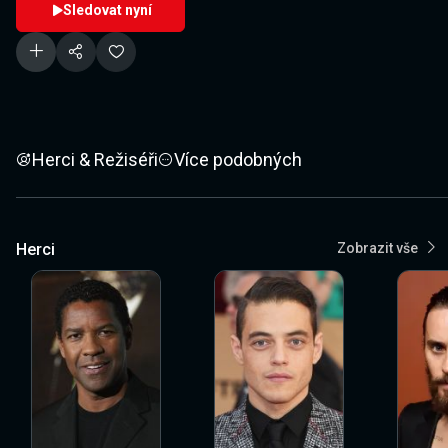
Sledovat nyní
Herci & Režiséři
Více podobných
Herci
Zobrazit vše