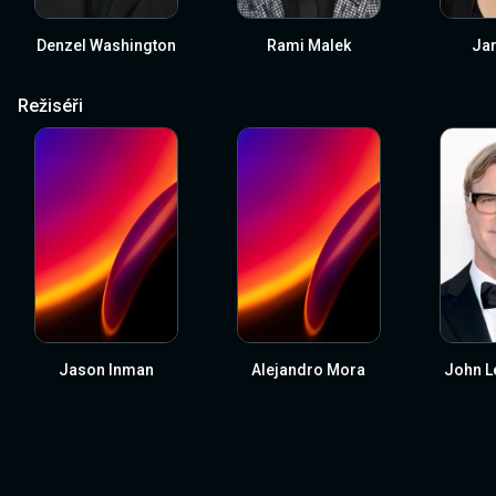
Denzel Washington
Rami Malek
Jar
Režiséři
Jason Inman
Alejandro Mora
John L