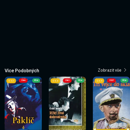
Více Podobných
Zobrazit vše
1944
Film
1941
Film
1937
Film
5.7
6.3
6.9
Sledovat
Sledovat
Sledovat
Sledovat
Sledovat
Sledovat
nyní
nyní
nyní
nyní
nyní
nyní