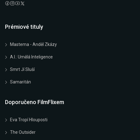
Prémiové tituly
Mastema - Anděl Zkázy
A.I.: Umělá Inteligence
Smrt Jí Sluší
Samaritán
Doporučeno FilmFlixem
Eva Tropí Hlouposti
The Outsider