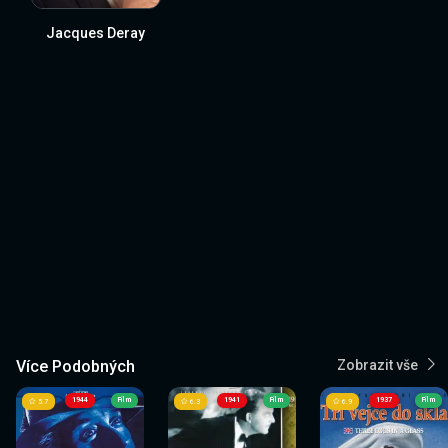
Jacques Deray
Více Podobných
Zobrazit vše
1944
Film
1941
Film
1937
Film
5.7
6.3
6.9