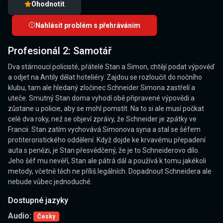
Ohodnotit
Nahlásit problém s přehráváním
Profesionál 2: Samotář
Dva stárnoucí policisté, přátelé Stan a Simon, chtějí podat výpověď
a odjet na Antily dělat hoteliéry. Zajdou se rozloučit do nočního
klubu, tam ale hledaný zločinec Schneider Simona zastřelí a
uteče. Smutný Stan doma vyhodí obě připravené výpovědi a
zůstane u policie, aby se mohl pomstít. Na to si ale musí počkat
celé dva roky, než se objeví zprávy, že Schneider je zpátky ve
Francii. Stan zatím vychovává Simonova syna a stal se šéfem
protiteroristického oddělení. Když dojde ke krvavému přepadení
auta s penězi, je Stan přesvědčený, že je to Schneiderovo dílo.
Jeho šéf mu nevěří, Stan ale pátrá dál a používá k tomu jakékoli
metody, včetně těch ne příliš legálních. Dopadnout Schneidera ale
nebude vůbec jednoduché.
Dostupné jazyky
Audio:
Česky