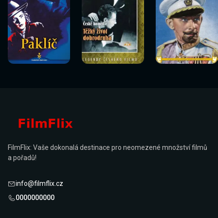
Sledovat
Sledovat
Sledovat
Sledovat
Sledovat
Sledovat
nyní
nyní
nyní
nyní
nyní
nyní
FilmFlix: Vaše dokonalá destinace pro neomezené množství filmů
a pořadů!
info@filmflix.cz
0000000000