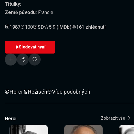
Titulky:
Země původu:
Francie
1987
100
SD
5.9 (IMDb)
161 zhlédnutí
Sledovat nyní
Herci & Režiséři
Více podobných
Herci
Zobrazit vše