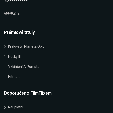
0000000000
Prémiové tituly
Království Planeta Opic
Rocky III
Vzkříšení A Pomsta
Hitmen
Doporučeno FilmFlixem
Neúplatní