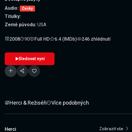
Audio:
Česky
Titulky:
Země původu:
USA
2008
90
Full HD
6.4 (IMDb)
246 zhlédnutí
Sledovat nyní
Herci & Režiséři
Více podobných
Herci
Zobrazit vše