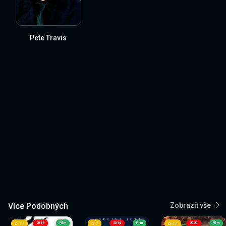
Pete Travis
Více Podobných
Zobrazit vše
2019
Film
2014
Film
2020
Film
7.3
7
6.1