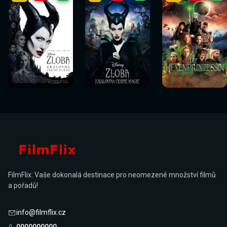
Sledovat
Sledovat
Sledovat
Sledovat
Sledovat
Sledovat
nyní
nyní
nyní
nyní
nyní
nyní
FilmFlix: Vaše dokonalá destinace pro neomezené množství filmů
a pořadů!
info@filmflix.cz