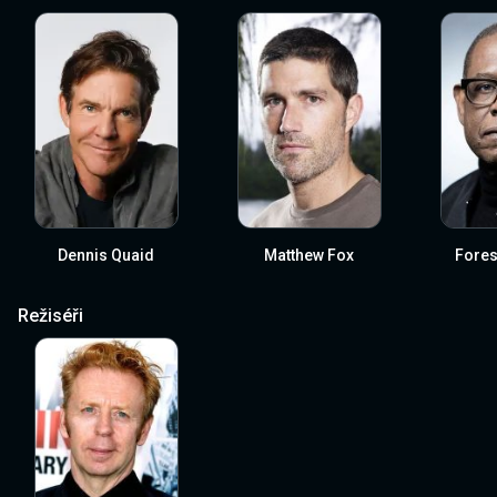
Dennis Quaid
Matthew Fox
Fores
Režiséři