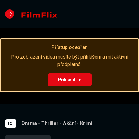
Přístup odepřen
Pro zobrazení videa musíte být přihlášeni a mít aktivní
předplatné.
Přihlásit se
Drama
•
Thriller
•
Akční
•
Krimi
12+