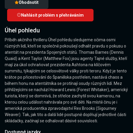
Ohodnotit
Nahlásit problém s přehráváním
Úhel pohledu
Příběh akčního thrilleru Úhel pohledu sledujeme očima osmi
různých lidí, kteří se společně pokoušejí odhalit pravdu o pokusu o
atentát na prezidenta Spojených států. Thomas Barnes (Dennis
Quaid) a Kent Taylor (Matthew Fox) jsou agenty Tajné služby, kteří
mají za úkol ochraňovat prezidenta Ashtona na klíčovém
summitu, týkajícím se celosvětové války proti teroru. Když je tento
krátce po přicestování do Španělska postřelen, nastává chaos a
během honu na atentátníka se protínají osudy různých lidí. Mez
přihlížejícími se nachází Howard Lewis (Forest Whitaker), americký
turista, který se domnívá, že střelce zachytil svou kamerou, na
kterou celou událost nahrávala pro své děti. Na místě činu je i
americká producentka zpravodajství Rex Brooks (Sigourney
Weaver). Tak, jak tito a další lidé postupně doplňují jednotlivé části
skládačky, začínají se odhalovat děsivé souvislosti.
Dostupné jazyky