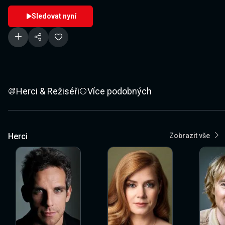
Sledovat nyní
Herci & Režiséři
Více podobných
Herci
Zobrazit vše