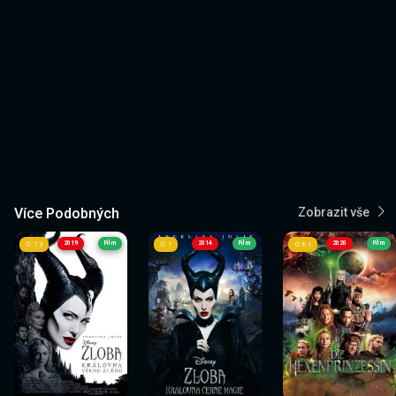
Více Podobných
Zobrazit vše
2019
Film
2014
Film
2020
Film
7.3
7
6.1
Sledovat
Sledovat
Sledovat
Sledovat
Sledovat
Sledovat
nyní
nyní
nyní
nyní
nyní
nyní