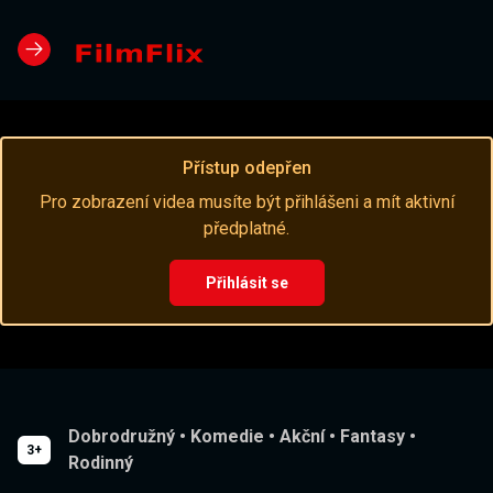
Přístup odepřen
Pro zobrazení videa musíte být přihlášeni a mít aktivní
předplatné.
Přihlásit se
Dobrodružný
•
Komedie
•
Akční
•
Fantasy
•
3+
Rodinný