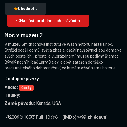
Ohodnotit
Nahlásit problém s přehráváním
Noc v muzeu 2
V muzeu Smithsonova institutu ve Washingtonu nastala noc.
Strážci odešli domů, světla zhasla, dětští návštěvníci jsou doma ve
svých postelích… přesto je v „prázdném“ muzeu podivný šramot.
Bývalý noční hlídač Larry Daley je opět zatažen do těžko
představitelného dobrodružství, ve kterém ožívá sama historie.
Dostupné jazyky
Audio:
Česky
Titulky:
Země původu:
Kanada, USA
2009
105
Full HD
6.1 (IMDb)
99 zhlédnutí