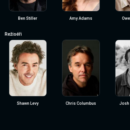
Ben Stiller
Amy Adams
Owe
Režiséři
Shawn Levy
Chris Columbus
Josh