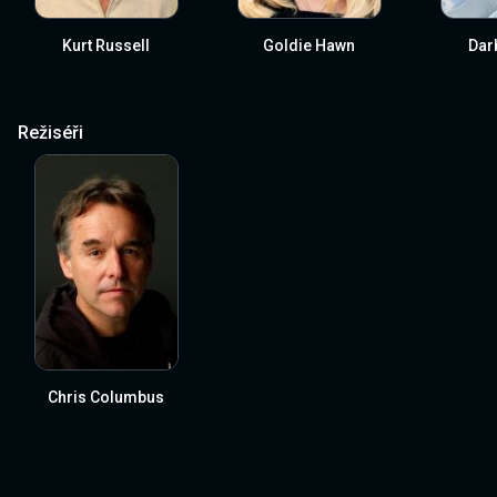
Kurt Russell
Goldie Hawn
Dar
Režiséři
Chris Columbus