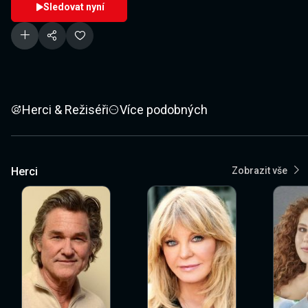
Sledovat nyní
Herci & Režiséři
Více podobných
Herci
Zobrazit vše