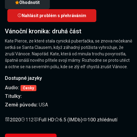
Ohodnotit
Nahlásit problém s přehráváním
Vánoční kronika: druhá část
Kate Pierce, ze které stala cynická puberťačka, se znova nečekaně
setká se Santa Clausem, když záhadný potížista vyhrožuje, že
zruší Vánoce. Napořád. Kate, která od minula trochu povyrostla,
špatně snáší nového přítele svojí mámy. Rozhodne se proto utéct
a octne se na severním pólu, kde se zlý elf chystá zrušit Vánoce.
Dostupné jazyky
Audio:
Česky
Titulky:
Země původu:
USA
2020
112
Full HD
6.5 (IMDb)
100 zhlédnutí