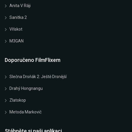
Anita V Ráji
Sanitka 2
Vřískot
M3GAN
Doporučeno FilmFlixem
Slečna Drsňák 2: Ještě Drsnější
Drahý Hongnangu
Zlatokop
Metoda Markovič
Stáhněte si naši aplikaci