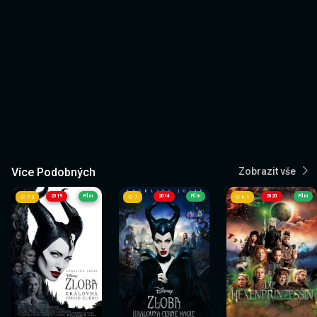
Více Podobných
Zobrazit vše
2019
Film
2014
Film
2020
Film
7.3
7
6.1
Sledovat
Sledovat
Sledovat
Sledovat
Sledovat
Sledovat
nyní
nyní
nyní
nyní
nyní
nyní