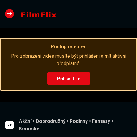
Přístup odepřen
Pro zobrazení videa musíte být přihlášeni a mít aktivní
předplatné.
Přihlásit se
Akční
•
Dobrodružný
•
Rodinný
•
Fantasy
•
7+
Komedie