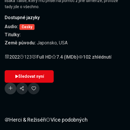
lišáka Tailse, který mu přišel na pomoc z jiné dimenze, protože
tady jde o všechno.
Dostupné jazyky
Audio:
Česky
Titulky:
Země původu:
Japonsko, USA
2022
123
Full HD
7.4 (IMDb)
102 zhlédnutí
Sledovat nyní
Herci & Režiséři
Více podobných