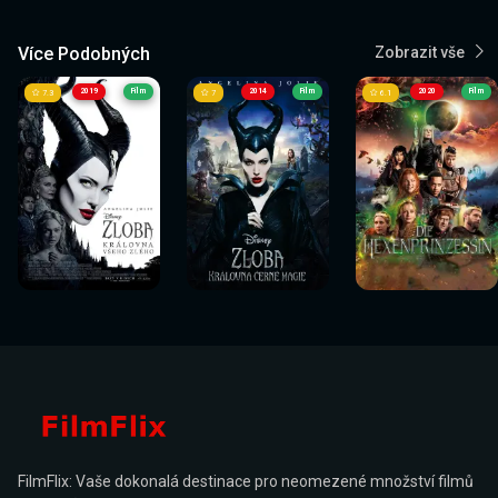
Více Podobných
Zobrazit vše
2019
Film
2014
Film
2020
Film
7.3
7
6.1
Sledovat
Sledovat
Sledovat
Sledovat
Sledovat
Sledovat
nyní
nyní
nyní
nyní
nyní
nyní
FilmFlix: Vaše dokonalá destinace pro neomezené množství filmů