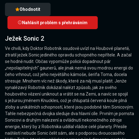
Ohodnotit
Nahlásit problém s přehráváním
Ježek Sonic 2
Ve chvíli, kdy Doktor Robotnik osudově uvízl na Houbové planetě,
ztratil ježek Sonic jediného opravdu schopného nepřítele. A začal
se hodně nudit. Občas vypomůže policii dopadnout pár
„nepolapitelných“ gaunerů, ale jinak nemá svou modrou energii do
čeho vrhnout, což jeho největšího kámoše, šerifa Toma, docela
stresuje. Mnohem víc než škody, které za něj musí platit. Jenže
vynalézavý Robotnik dokázal nalézt způsob, jak ze svého
houbového vězení uniknout a vrátit se na Zemi, a navíc se spojil
s ježurou jménem Knuckles, což je chlupatá červená koule plná
zloby a unikátních schopností, které jsou podobné těm Sonicovým.
Tahle nebezpečná dvojka sleduje dva hlavní cíle. Prvním je pomsta
Sonicovi a druhým nalezení a ovládnutí nekonečného zdroje
energie, který by z Robotnika udělal vládce celé planety. Přesile
naštěstí nebude Sonic čelit sám, ale s podporou dvouocasého