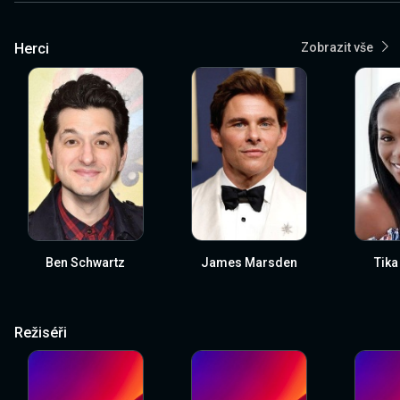
Herci
Zobrazit vše
Ben Schwartz
James Marsden
Tika
Režiséři