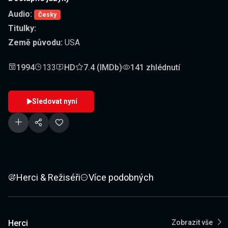
Audio:
Česky
Titulky:
Země původu:
USA
1994
133
HD
7.4 (IMDb)
141 zhlédnutí
Sledovat nyní
Herci & Režiséři
Více podobných
Herci
Zobrazit vše