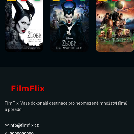
Sledovat
Sledovat
Sledovat
Sledovat
Sledovat
Sledovat
nyní
nyní
nyní
nyní
nyní
nyní
FilmFlix: Vaše dokonalá destinace pro neomezené množství filmů
a pořadů!
info@filmflix.cz