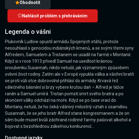
Ohodnotit
Nahlásit problém s přehráváním
Legenda o vášni
Plukovník Ludlow opustil armádu Spojených států, protože
nesouhlasil s genocidou indiánských kmenů, a se svými třemi syny
Alfredem, Samuelem a Tristanem se usadil na farmě v Montaně.
Když si v roce 1913 přivedl Samuel na usedlost krásnou
snoubenku Susannah, nikdo netušil, jak významným způsobem
ovlivní život rodiny. Zatím ale v Evropě vypukla válka a všichni bratři
se proti vůli otce dobrovolně přihlásí do armády. Krvavá řež
válečného běsnění si brzy vybere krutou daň – Alfred je těžce
raněn a Samuel umírá. Tristan pomstí smrt svého bratra a po
skončení války odchází na moře. Když se po čase vrací do
Montany, netuší, že ho čeká vášnivý milostný vztah s osamělou
Susannah, že se jeho bratr Alfred stane kongresmanem a že on
sám bude muset kvůli záchraně rodinné farmy pašovat alkohol a
bojovat s bezohlednou zákeřnou konkurencí...
Dostupné jazyky