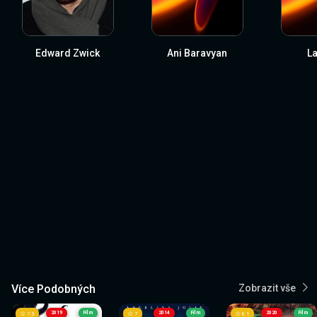
Edward Zwick
Ani Baravyan
La
Více Podobných
Zobrazit vše
2019
Film
2014
Film
2020
Film
7.3
7
6.1