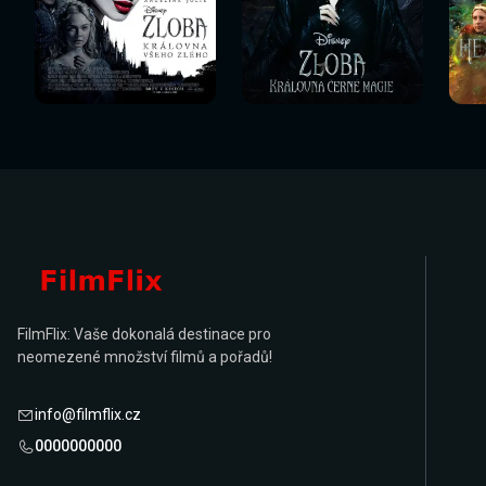
Sledovat
Sledovat
Sledovat nyní
Sledovat nyní
Sl
nyní
nyní
FilmFlix: Vaše dokonalá destinace pro
neomezené množství filmů a pořadů!
info@filmflix.cz
0000000000