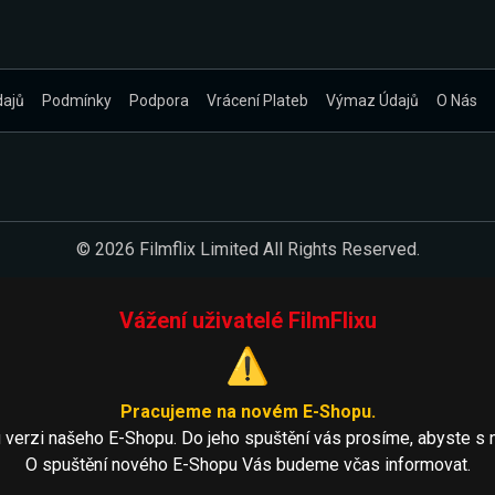
dajů
Podmínky
Podpora
Vrácení Plateb
Výmaz Údajů
O Nás
© 2026 Filmflix Limited All Rights Reserved.
Vážení uživatelé FilmFlixu
⚠️
Pracujeme na novém E-Shopu.
 verzi našeho E-Shopu. Do jeho spuštění vás prosíme, abyste s 
O spuštění nového E-Shopu Vás budeme včas informovat.