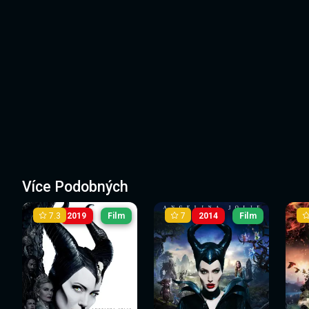
Více Podobných
7.3
7
2019
Film
2014
Film