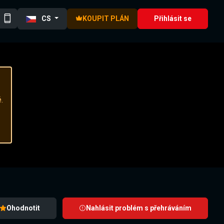
CS
KOUPIT PLÁN
Přihlásit se
.
Ohodnotit
Nahlásit problém s přehráváním