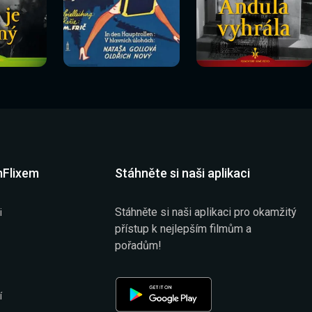
Sledovat
Sledovat
í
Sledovat nyní
Sledovat nyní
nyní
nyní
mFlixem
Stáhněte si naši aplikaci
Stáhněte si naši aplikaci pro okamžitý
i
přístup k nejlepším filmům a
pořadům!
í