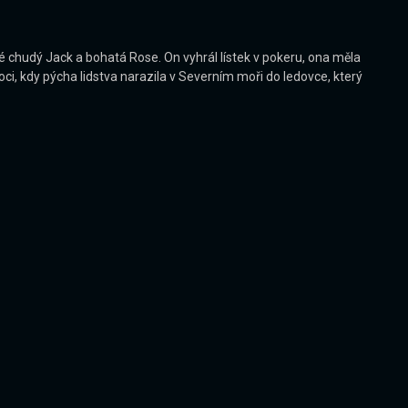
také chudý Jack a bohatá Rose. On vyhrál lístek v pokeru, ona měla
noci, kdy pýcha lidstva narazila v Severním moři do ledovce, který