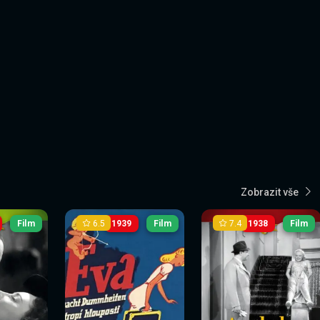
Zobrazit vše
6.5
7.4
Film
1939
Film
1938
Film