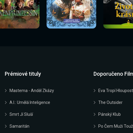
Sledovat
Sledovat
Sledovat
edovat nyní
Sledovat nyní
Sledovat nyn
nyní
nyní
nyní
Prémiové tituly
Doporučeno Fil
Mastema - Anděl Zkázy
Eva Tropí Hloupost
A.I.: Umělá Inteligence
The Outsider
Smrt Jí Sluší
Pánský Klub
Samaritán
Po Čem Muži Touž