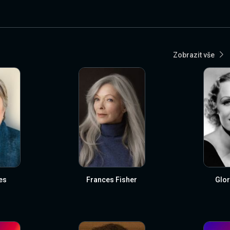
Zobrazit vše
es
Frances Fisher
Glor