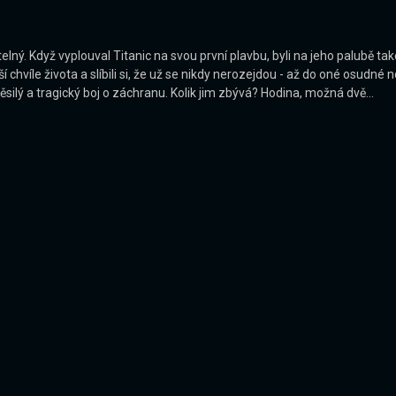
itelný. Když vyplouval Titanic na svou první plavbu, byli na jeho palubě 
í chvíle života a slíbili si, že už se nikdy nerozejdou - až do oné osudné 
ilý a tragický boj o záchranu. Kolik jim zbývá? Hodina, možná dvě...