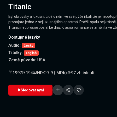
Titanic
Byl obrovský a luxusní. Lidé o něm ve své pýše říkali, že je nepotop
pronajato jedno z nejluxusnějších apartmá. Prožili spolu nejkrásnějš
Titanic neúprosně poslal ke dnu. Krásná romance se změnila ve zběs
Dostupné jazyky
Audio:
Česky
Titulky:
English
Země původu:
USA
1997
194
HD
7.9 (IMDb)
97 zhlédnutí
Sledovat nyní