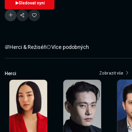
Sledovat nyní
Herci & Režiséři
Více podobných
Herci
Zobrazit vše