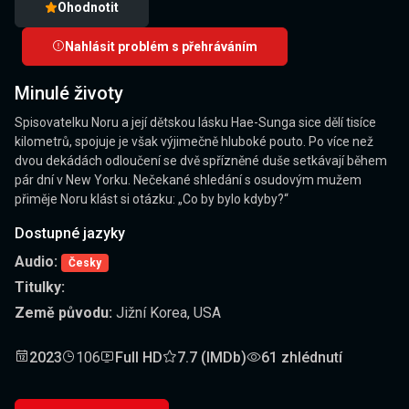
Ohodnotit
Nahlásit problém s přehráváním
Minulé životy
Spisovatelku Noru a její dětskou lásku Hae-Sunga sice dělí tisíce
kilometrů, spojuje je však výjimečně hluboké pouto. Po více než
dvou dekádách odloučení se dvě spřízněné duše setkávají během
pár dní v New Yorku. Nečekané shledání s osudovým mužem
přiměje Noru klást si otázku: „Co by bylo kdyby?“
Dostupné jazyky
Audio:
Česky
Titulky:
Země původu:
Jižní Korea, USA
2023
106
Full HD
7.7 (IMDb)
61 zhlédnutí