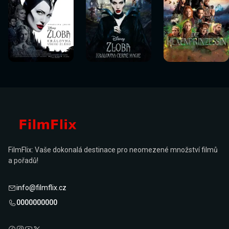
Sledovat
Sledovat
Sledovat
Sledovat
Sledovat
Sledovat
nyní
nyní
nyní
nyní
nyní
nyní
FilmFlix: Vaše dokonalá destinace pro neomezené množství filmů
a pořadů!
info@filmflix.cz
0000000000