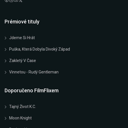
Prémiové tituly
Jdeme Si Hrát
Puška, Která Dobyla Divoký Západ
Zakletý V Čase
Vinnetou - Rudý Gentleman
Doporučeno FilmFlixem
Tajný Život K.C.
Moon Knight