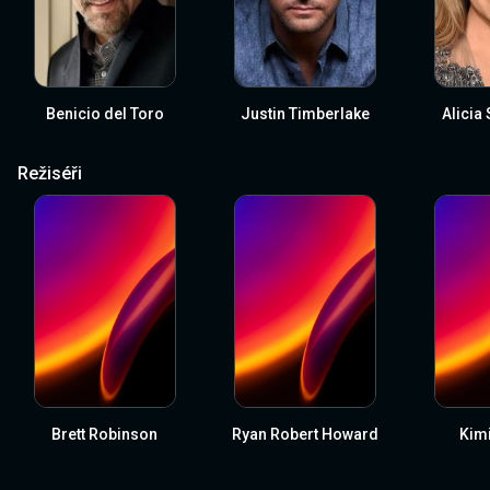
Benicio del Toro
Justin Timberlake
Alicia
Režiséři
Brett Robinson
Ryan Robert Howard
Kim