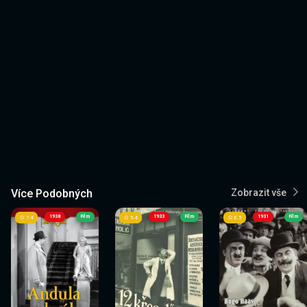
Více Podobných
Zobrazit vše
1938
Film
1933
Film
1931
Film
7.4
5.4
6.5