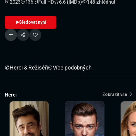
2023
136
Full HD
6.6 (IMDb)
148 zhlédnutí
Sledovat nyní
Herci & Režiséři
Více podobných
Herci
Zobrazit vše