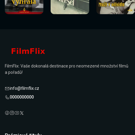
Sledovat
Sledovat
Sledovat
Sledovat
Sledovat
Sledovat
nyní
nyní
nyní
nyní
nyní
nyní
FilmFlix: Vaše dokonalá destinace pro neomezené množství filmů
a pořadů!
info@filmflix.cz
0000000000