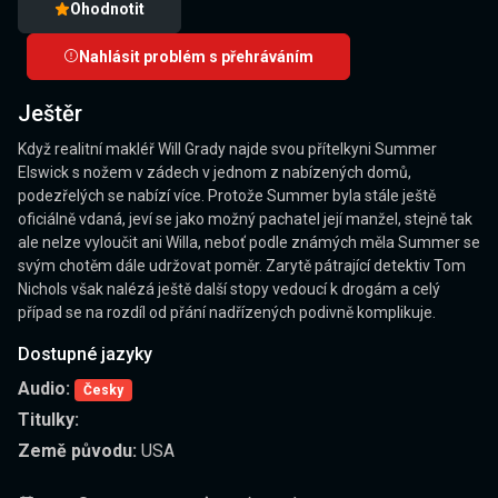
Ohodnotit
Nahlásit problém s přehráváním
Ještěr
Když realitní makléř Will Grady najde svou přítelkyni Summer
Elswick s nožem v zádech v jednom z nabízených domů,
podezřelých se nabízí více. Protože Summer byla stále ještě
oficiálně vdaná, jeví se jako možný pachatel její manžel, stejně tak
ale nelze vyloučit ani Willa, neboť podle známých měla Summer se
svým chotěm dále udržovat poměr. Zarytě pátrající detektiv Tom
Nichols však nalézá ještě další stopy vedoucí k drogám a celý
případ se na rozdíl od přání nadřízených podivně komplikuje.
Dostupné jazyky
Audio:
Česky
Titulky:
Země původu:
USA