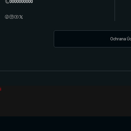
0000000000
Ochrana Ú
i
Připravujeme zcela novou