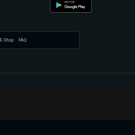
E-Shop
FAQ
nákupem produktů vyčkali.