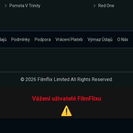
Pomsta V Trinity
Red One
dajů
Podmínky
Podpora
Vrácení Plateb
Výmaz Údajů
O Nás
© 2026 Filmflix Limited All Rights Reserved.
Vážení uživatelé FilmFlixu
⚠️
Pracujeme na novém E-Shopu.
 verzi našeho E-Shopu. Do jeho spuštění vás prosíme, abyste s 