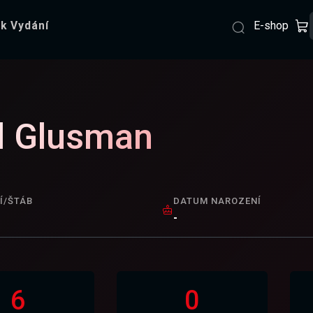
E-shop
k Vydání
l Glusman
Í/ŠTÁB
DATUM NAROZENÍ
-
6
0