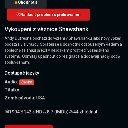
Ohodnotit
Nahlásit problém s přehráváním
Vykoupení z věznice Shawshank
Andy Dufresne přichází do vězení v Shawshanku jako nový vězeň
podezřelý z vraždy. Spřátelí se s doživotně odsouzeným Redem a
společně se snaží přežít v nelidském prostředí vězeňského
systému. Odmítají upadnout do rezignace a dodávají naději sobě i
spoluvězňům.
Dostupné jazyky
Audio:
Česky
Titulky:
Země původu:
USA
1994
142
HD
8.7 (IMDb)
44 zhlédnutí