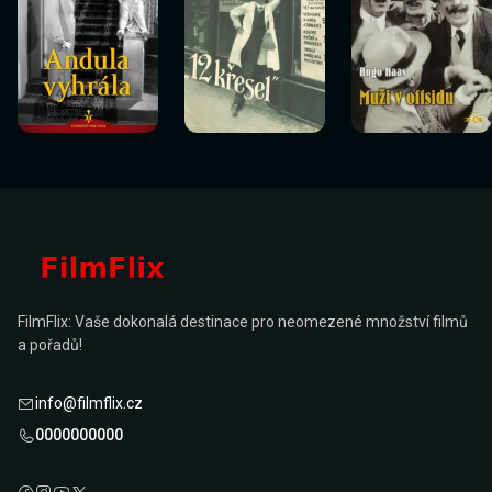
Sledovat
Sledovat
Sledovat
Sledovat
Sledovat
Sledovat
nyní
nyní
nyní
nyní
nyní
nyní
FilmFlix: Vaše dokonalá destinace pro neomezené množství filmů
a pořadů!
info@filmflix.cz
0000000000