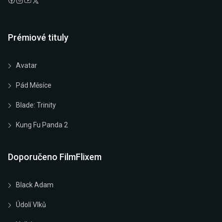
Prémiové tituly
Avatar
Pád Měsíce
Blade: Trinity
Kung Fu Panda 2
Doporučeno FilmFlixem
Black Adam
Údolí Vlků