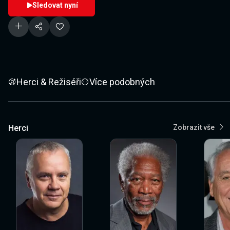
Sledovat nyní
Herci & Režiséři
Více podobných
Herci
Zobrazit vše