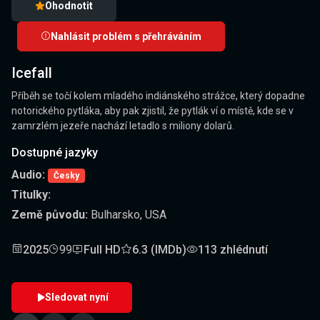
Ohodnotit
Nahlásit problém s přehráváním
Icefall
Příběh se točí kolem mladého indiánského strážce, který dopadne
notorického pytláka, aby pak zjistil, že pytlák ví o místě, kde se v
zamrzlém jezeře nachází letadlo s miliony dolarů.
Dostupné jazyky
Audio:
Česky
Titulky:
Země původu:
Bulharsko, USA
2025
99
Full HD
6.3 (IMDb)
113 zhlédnutí
Sledovat nyní