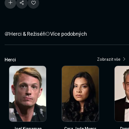
Herci & Režiséři
Více podobných
Herci
Zobrazit vše
Joel Kinnaman
Cara Jade Myers
Dann