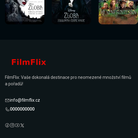
Sledovat
Sledovat
Sledovat
Sledovat
Sledovat
Sledovat
nyní
nyní
nyní
nyní
nyní
nyní
FilmFlix: Vaše dokonalá destinace pro neomezené množství filmů
a pořadů!
info@filmflix.cz
0000000000