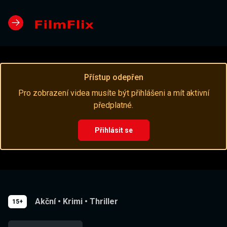
Přístup odepřen
Pro zobrazení videa musíte být přihlášeni a mít aktivní
předplatné.
Přihlásit se
Akční
•
Krimi
•
Thriller
15+