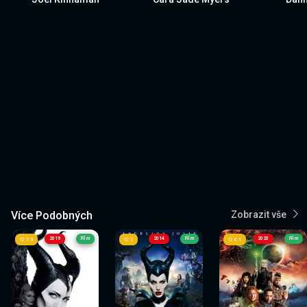
Více Podobných
Zobrazit vše
2019
Film
2014
Film
2020
Film
7.3
7
6.1